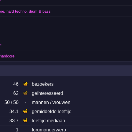
e
ore, hard techno, drum & bass
e
hardcore
46
bezoekers
62
geïnteresseerd
50 / 50
·
mannen / vrouwen
34.1
gemiddelde
leeftijd
33.7
leeftijd
mediaan
1
·
forumonderwerp