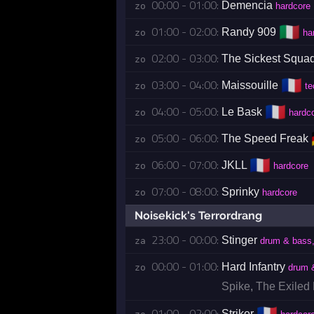
00:00 - 01:00:
Demencia
zo 
hardcore
🇮🇹
01:00 - 02:00:
Randy 909
zo 
ha
02:00 - 03:00:
The Sickest Squa
zo 
🇫🇷
03:00 - 04:00:
Maissouille
zo 
te
🇫🇷
04:00 - 05:00:
Le Bask
zo 
hardco
05:00 - 06:00:
The Speed Freak
zo 
🇫🇷
06:00 - 07:00:
JKLL
zo 
hardcore
07:00 - 08:00:
Sprinky
zo 
hardcore
Noisekick's Terrordrang
23:00 - 00:00:
Stinger
za 
drum & bass,
00:00 - 01:00:
Hard Infantry
zo 
drum 
Spike
,
The Exiled
01:00 - 02:00:
Striker