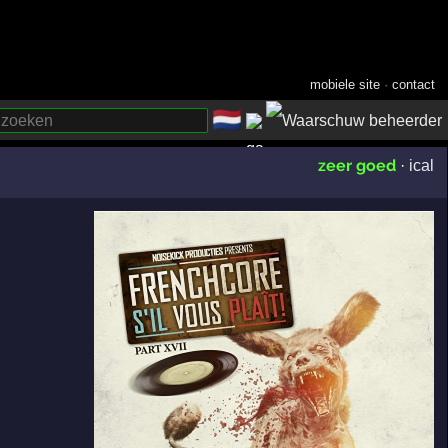
mobiele site
·
contact
🇳🇱
­
zeer goed
·
ical