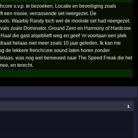
core s.v.p. te bezoeken. Locatie en beveiliging zoals
t een mooie, verrassende set neergezet. De
uds. Waarbij Randy toch wel de mooiste set had neergezet.
tivals zoals Dominator, Ground Zero en Harmony of Hardcore
aal die gast alsjeblieft weg en geef ‘m voortaan een plek
raait helaas niet meer zoals 10 jaar geleden. Ik kan me
 nog de lekkere frenchcore sound laten horen zonder
 Helaas, was nog wel benieuwd naar The Speed Freak die het
mee, en terecht.
1