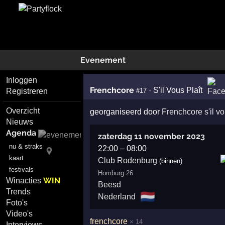
Evenement
Inloggen
Frenchcore
·
S'il Vous Plaît
#17
Registreren
Overzicht
georganiseerd door
Frenchcore s'il vo
Nieuws
Agenda
zaterdag 11 november 2023
nu & straks
22:00
–
08:00
kaart
Club Rodenburg
(binnen)
festivals
Homburg 26
WIN
Winacties
Beesd
Trends
🇳🇱
Nederland
Foto's
Video's
frenchcore
× 14
Interviews