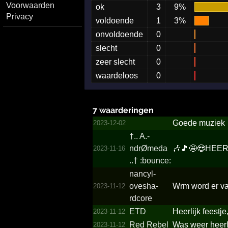
Voorwaarden
ok
3
9%
Privacy
voldoende
1
3%
onvoldoende
0
slecht
0
zeer slecht
0
waardeloos
0
7 waarderingen
Goede muziek
2023-12-02
†..­ A.­
ndrØmeda
🎶🎵🤩😍HEER
2023-11-16
..­† :bounce:
nancyl­
ovesha­
Wrm word er van
2023-11-12
rdcore
ETD
Heerlijk feestj
2023-11-12
Red Rebel
Was weer heerli
2023-11-12