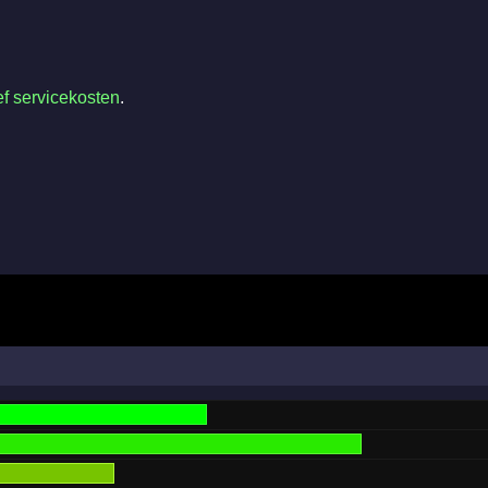
ef servicekosten
.