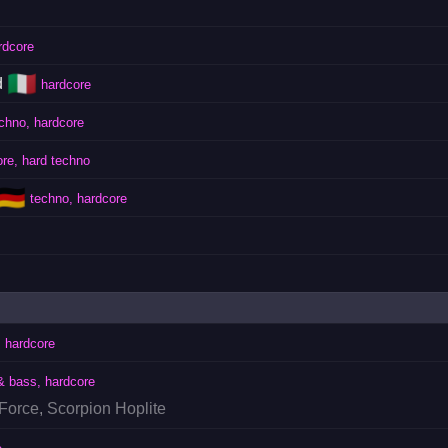
rdcore
🇮🇹
d
hardcore
chno, hardcore
re, hard techno
🇩🇪
techno, hardcore
 hardcore
& bass, hardcore
 Force
,
Scorpion Hoplite