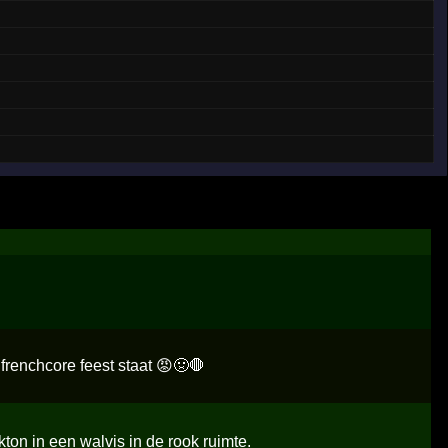
frenchcore feest staat 😡🤢🛑
ton in een walvis in de rook ruimte.