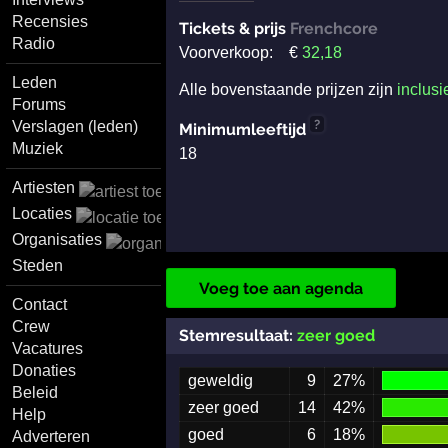
Recensies
Tickets & prijs
Frenchcore
Radio
Voorverkoop:
€
32
,18
Leden
Alle bovenstaande prijzen zijn
inclusi
Forums
?
Verslagen (leden)
Minimumleeftijd
Muziek
18
Artiesten
Locaties
Organisaties
Steden
Voeg toe aan agenda
Contact
Crew
Stemresultaat:
zeer goed
Vacatures
Donaties
geweldig
9
27%
Beleid
zeer goed
14
42%
Help
goed
6
18%
Adverteren