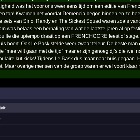
igheid was het voor ons weer eens tijd om een editie van French
en top! Kwamen net voordat Demencia begon binnen en ze heef
 sets van Sirio, Randy en The Sickest Squad waren zoals vano
m was helaas een herhaling van wat de laatste jaren al op fes
souille die uptempo draait op een FRENCHCORE feest of stage. H
uis hoort. Ook Le Bask stelde weer zwaar teleur. De beste man d
 je “mee wilt gaan met de tijd” maar er zijn genoeg dj’s die wel
ulaire kut kicks! Tijdens Le Bask dus maar naar huis gegaan.
oet. Maar overige mensen van de groep waren er wel voort klaar 
laît
e