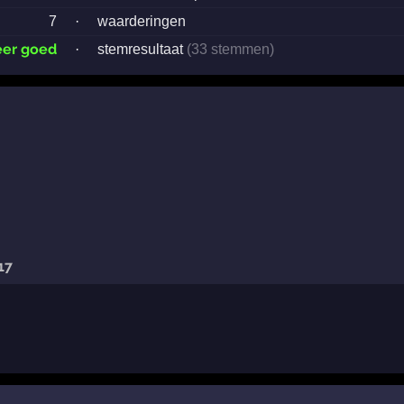
7
·
waarderingen
eer goed
·
stemresultaat
(33 stemmen)
17