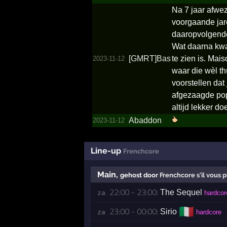
Na 7 jaar afwez
voorgaande jar
daaropvolgende
Wat daarna kwa
[GMRT]Bas
te zien is. Mai
2023-11-12
waar die wèl th
voorstellen dat
afgezaagde pop
altijd lekker d
Abaddon
2023-11-12
Line-up
Frenchcore
Main
,
gehost door
Frenchcore s'il vous p
22:00 - 23:00:
The Sequel
za 
hardcor
🇮🇹
23:00 - 00:00:
Sirio
za 
hardcore