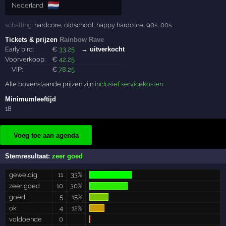
🇳🇱
Nederland
schatting:
hardcore
,
oldschool
,
happy hardcore
,
90s
,
00s
Tickets & prijzen
Rainbow Rave
Early bird:
€
33
,25
→ uitverkocht
Voorverkoop:
€
42
,25
VIP:
€
78
,25
Alle bovenstaande prijzen zijn
inclusief servicekosten
.
Minimumleeftijd
18
Voeg toe aan agenda
Stemresultaat:
zeer goed
geweldig
11
33%
zeer goed
10
30%
goed
5
15%
ok
4
12%
voldoende
0