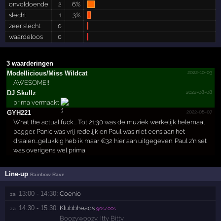
onvoldoende
2
6%
slecht
1
3%
zeer slecht
0
waardeloos
0
3 waarderingen
2022-10-03
Modell­icious­/­Miss Wildcat
AWESOME!!
2022-08-08
DJ Skullz
prima vermaakt
2022-08-07
GYH221
What the actual fuck... Tot 21:30 was de muziek werkelijk helemaal
bagger. Panic was vrij redelijk en Paul was niet eens aan het
draaien...gelukkig heb ik maar €32 hier aan uitgegeven. Paul z'n set
was overigens wel prima
Line-up
Rainbow Rave
13:00 - 14:30:
Coenio
za 
14:30 - 15:30:
Klubbheads
za 
90s/00s
Boozywoozy
,
Itty Bitty