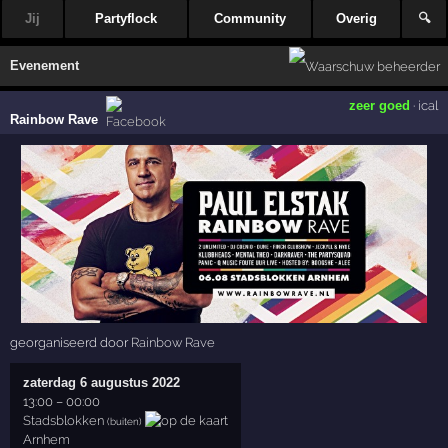
Jij
Partyflock
Community
Overig
🔍
Evenement
zeer goed
·
ical
Rainbow Rave
georganiseerd door
Rainbow Rave
zaterdag 6 augustus 2022
13:00
–
00:00
Stadsblokken
(buiten)
Arnhem