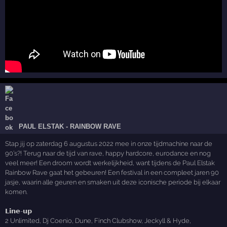
PAUL ELSTAK - RAINBOW RAVE
Stap jij op zaterdag 6 augustus 2022 mee in onze tijdmachine naar de
90’s?! Terug naar de tijd van rave, happy hardcore, eurodance en nog
veel meer! Een droom wordt werkelijkheid, want tijdens de Paul Elstak
Rainbow Rave gaat het gebeuren! Een festival in een compleet jaren 90
jasje, waarin alle geuren en smaken uit deze iconische periode bij elkaar
komen.
𝗟𝗶𝗻𝗲-𝘂𝗽
2 Unlimited, Dj Coenio, Dune, Finch Clubshow, Jeckyll & Hyde,