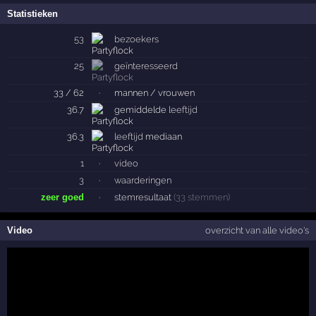
Statistieken
53
bezoekers
25
geïnteresseerd
33 / 62
·
mannen / vrouwen
36.7
gemiddelde
leeftijd
36.3
leeftijd
mediaan
1
·
video
3
·
waarderingen
zeer goed
·
stemresultaat
(33 stemmen)
Video
overzicht van alle video's