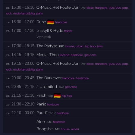
15:30 - 16:30:
Q-Music Het Foute Uur
za 
· live
disco, hardcore, 90s/00s, pop,
rock, nederlandstalig, party
🇩🇪
16:30 - 17:00:
Dune
za 
hardcore
17:00 - 17:30:
Jeckyll & Hyde
za 
trance
Vorwerk
17:30 - 18:15:
The Partysquad
za 
house, urban, hip hop, latin
18:15 - 19:15:
Mental Theo
za 
techno, hardcore, 90s/00s
19:15 - 20:00:
Q-Music Het Foute Uur
za 
· live
disco, hardcore, 90s/00s, pop,
rock, nederlandstalig, party
20:00 - 20:45:
The Darkraver
za 
hardcore, hardstyle
20:45 - 21:15:
2 Unlimited
za 
· live
90s/00s
🇩🇪
21:15 - 21:30:
Finch
za 
· rap
hip hop
21:30 - 22:10:
Panic
za 
hardcore
22:10 - 00:00:
Paul Elstak
za 
hardcore
Alee
· MC
hardcore
Boogshe
· MC
house, urban