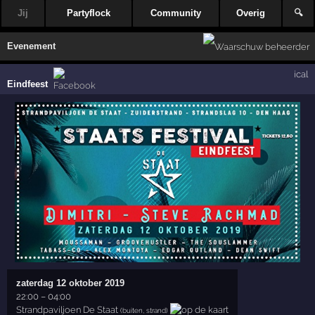
Jij
Partyflock
Community
Overig
🔍
Evenement
ical
Eindfeest
zaterdag 12 oktober 2019
22:00
–
04:00
Strandpaviljoen De Staat
(buiten, strand)