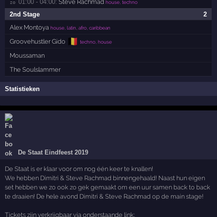
01:00 - 04:00:
Steve Rachmad
zo 
house, techno
2nd Stage
2
Alex Montoya
house, latin, afro, caribbean
🇧🇪
Groovehustler Gido
techno, house
Moussaman
The Soulslammer
Statistieken
De Staat Eindfeest 2019
De Staat is er klaar voor om nog één keer te knallen!
We hebben Dimitri & Steve Rachmad binnengehaald! Naast hun eigen
set hebben we zo ook zo gek gemaakt om een uur samen back to back
te draaien! De hele avond Dimitri & Steve Rachmad op de main stage!
Tickets zijn verkrijgbaar via onderstaande link;