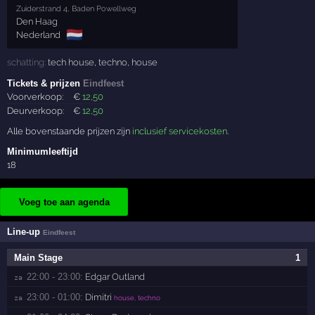
Zuiderstrand 4, Baden Powellweg
Den Haag
🇳🇱
Nederland
schatting:
tech house
,
techno
,
house
Tickets & prijzen
Eindfeest
Voorverkoop:
€
12
,50
Deurverkoop:
€
12
,50
Alle bovenstaande prijzen zijn
inclusief servicekosten
.
Minimumleeftijd
18
Voeg toe aan agenda
Line-up
Eindfeest
Main Stage
1
22:00 - 23:00:
Edgar Outland
za 
23:00 - 01:00:
Dimitri
za 
house, techno