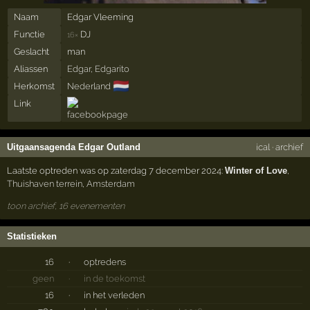
Naam
Edgar Vleeming
Functie
DJ
16×
Geslacht
man
Aliassen
Edgar
,
Edgarito
🇳🇱
Herkomst
Nederland
Link
Uitgaansagenda Edgar Outland
ical
·
archief
Laatste optreden was op zaterdag 7 december 2024:
Winter of Love
,
Thuishaven terrein
,
Amsterdam
toon archief, 16 evenementen
Statistieken
16
·
optredens
geen
·
in de toekomst
16
·
in het verleden