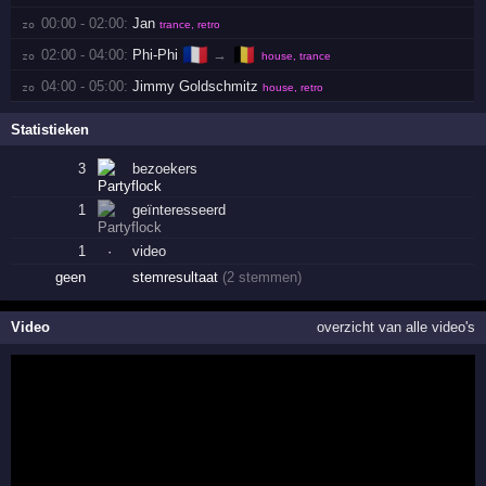
00:00 - 02:00:
Jan
zo 
trance, retro
🇫🇷
🇧🇪
02:00 - 04:00:
Phi-Phi
→
zo 
house, trance
04:00 - 05:00:
Jimmy Goldschmitz
zo 
house, retro
Statistieken
3
bezoekers
1
geïnteresseerd
1
·
video
geen
stemresultaat
(2 stemmen)
Video
overzicht van alle video's