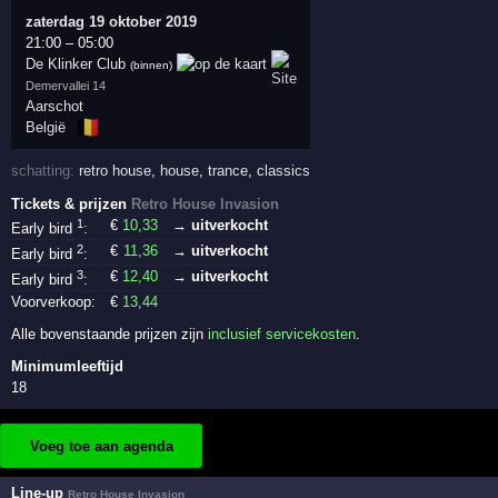
zaterdag 19 oktober 2019
21:00
–
05:00
De Klinker Club
(binnen)
Demervallei 14
Aarschot
🇧🇪
België
schatting:
retro house
,
house
,
trance
,
classics
Tickets & prijzen
Retro House Invasion
1
€
10
,33
→ uitverkocht
Early bird
:
2
€
11
,36
→ uitverkocht
Early bird
:
3
€
12
,40
→ uitverkocht
Early bird
:
Voorverkoop:
€
13
,44
Alle bovenstaande prijzen zijn
inclusief servicekosten
.
Minimumleeftijd
18
Voeg toe aan agenda
Line-up
Retro House Invasion