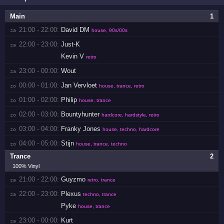
Main
1
21:00 - 22:00:
David DM
za 
house, 90s/00s
22:00 - 23:00:
Just-K
za 
Kevin V
retro
23:00 - 00:00:
Wout
za 
00:00 - 01:00:
Jan Vervloet
zo 
house, trance, retro
01:00 - 02:00:
Philip
zo 
house, trance
02:00 - 03:00:
Bountyhunter
zo 
hardcore, hardstyle, retro
03:00 - 04:00:
Franky Jones
zo 
house, techno, hardcore
04:00 - 05:00:
Stijn
zo 
house, trance, techno
Trance
2
100% Vinyl
21:00 - 22:00:
Guyzmo
za 
retro, trance
22:00 - 23:00:
Plexus
za 
techno, trance
Pyke
house, trance
23:00 - 00:00:
Kurt
za 