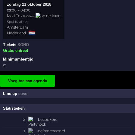
zondag 21 oktober 2018
23:00
–
04:00
Mad Fox
(binnen)
Spuistraat 175
Amsterdam
🇳🇱
Nederland
Tickets
SONO
Gratis entree!
Minimumleeftijd
21
Voeg toe aan agenda
Line-up
SONO
Statistieken
2
bezoekers
1
geïnteresseerd