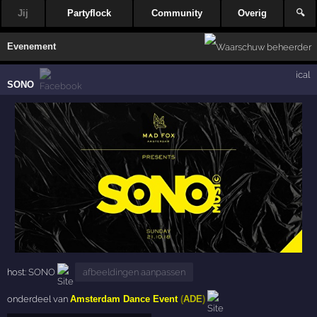
Jij
Partyflock
Community
Overig
🔍
Evenement
ical
SONO
host:
SONO
afbeeldingen aanpassen
onderdeel van
Amsterdam Dance Event
(
ADE
)