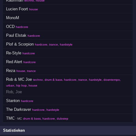
Kauffman
techno, house
Lucien Foort
house
MonoM
OCD
hardcore
Paul Elstak
hardcore
Plof & Scorpion
hardcore, trance, hardstyle
Re-Style
hardcore
Red Alert
hardcore
Reza
house, trance
Rob & MC Joe
techno, drum & bass, hardcore, trance, hardstyle, downtempo,
urban, hip hop, house
Rob
,
Joe
Stanton
hardcore
The Darkraver
hardcore, hardstyle
TMC
· MC
drum & bass, hardcore, dubstep
Statistieken