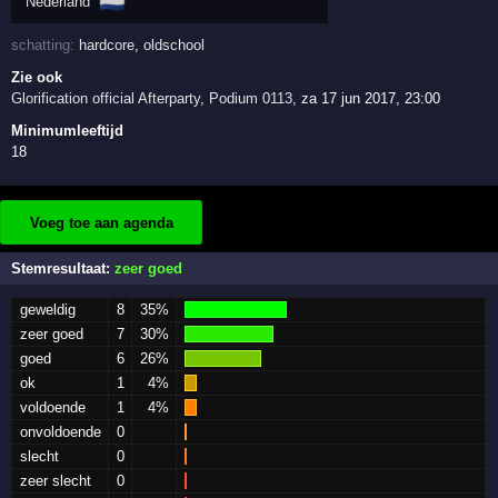
🇳🇱
Nederland
schatting:
hardcore
,
oldschool
Zie ook
Glorification official Afterparty
,
Podium 0113
,
za 17 jun 2017, 23:00
Minimumleeftijd
18
Voeg toe aan agenda
Stemresultaat:
zeer goed
geweldig
8
35%
zeer goed
7
30%
goed
6
26%
ok
1
4%
voldoende
1
4%
onvoldoende
0
slecht
0
zeer slecht
0