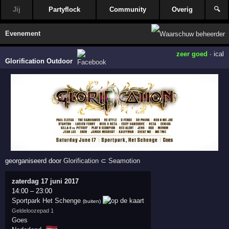
Jij
Partyflock
Community
Overig
🔍
Evenement
zeer goed
·
ical
Glorification Outdoor
georganiseerd door
Glorification
⊂
Seamotion
zaterdag 17 juni 2017
14:00
–
23:00
Sportpark Het Schenge
(buiten)
Geldeloozepad 1
Goes