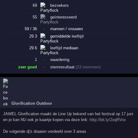
69
bezoekers
55
geïnteresseerd
59 / 36
·
mannen / vrouwen
29.3
gemiddelde
leeftijd
29.6
leeftijd
mediaan
1
·
waardering
zeer goed
·
stemresultaat
(23 stemmen)
Glorification Outdoor
JAWEL Glorification maakt de Line Up bekend van het festival op 17 juni
en je kan NU ook je kaartje kopen via deze link:
http://bit.ly/2oqRVox
De volgende dj's draaien verdeeld over 3 areas