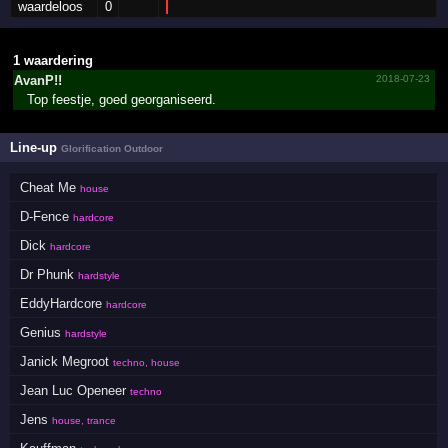
waardeloos
0
1 waardering
AvanP!!
2018-07-23
Top feestje, goed georganiseerd.
Line-up
Glorification Outdoor
Cheat Me
house
D-Fence
hardcore
Dick
hardcore
Dr Phunk
hardstyle
EddyHardcore
hardcore
Genius
hardstyle
Janick Megroot
techno, house
Jean Luc Openeer
techno
Jens
house, trance