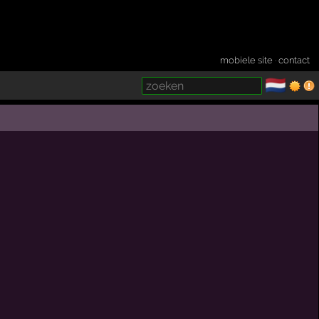
mobiele site
·
contact
🇳🇱
­