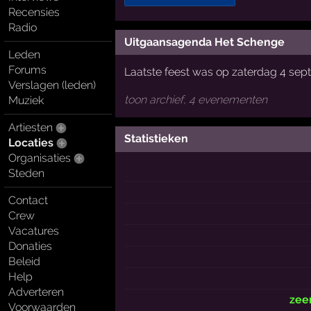
Recensies
Radio
Uitgaansagenda Het Schenge
Leden
Forums
Laatste feest was op zaterdag 4 sep
Verslagen (leden)
toon archief, 4 evenementen
Muziek
Artiesten
Statistieken
Locaties
Organisaties
Steden
Contact
Crew
Vacatures
Donaties
Beleid
Help
Adverteren
zee
Voorwaarden