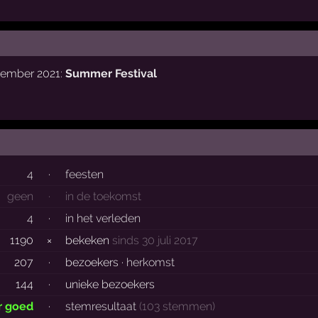
tember 2021:
Summer Festival
4
·
feesten
geen
·
in de toekomst
4
·
in het verleden
1190
×
bekeken
sinds 30 juli 2017
207
·
bezoekers ·
herkomst
144
·
unieke bezoekers
r goed
·
stemresultaat
(103 stemmen)