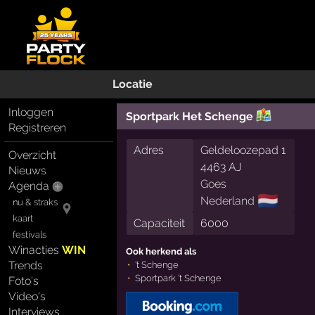
Locatie
Inloggen
Sportpark Het Schenge
Registreren
Adres
Geldeloozepad 1
Overzicht
4463 AJ
Nieuws
Goes
Agenda
🇳🇱
Nederland
nu & straks
kaart
Capaciteit
6000
festivals
Winacties
WIN
Ook herkend als
Trends
't Schenge
Sportpark 't Schenge
Foto's
Video's
Interviews