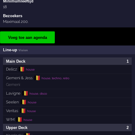
Minimumleeftijd
18
Bezoekers
Maximaal 200.
Voeg toe aan agenda
Line-up
Vision
Main Deck
1
🇧🇪
Delicz
house
🇧🇪
Gemeni & Jess
house, techno, retro
Gemeni
🇧🇪
Lavigne
house, disco
🇧🇪
Seelen
house
🇧🇪
Veritas
house
🇧🇪
W!M
house
Upper Deck
2