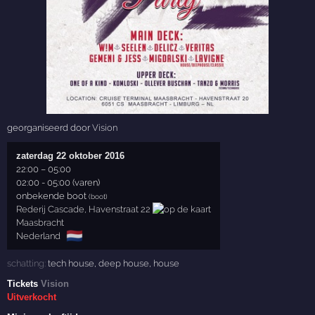
georganiseerd door
Vision
zaterdag 22 oktober 2016
22:00
–
05:00
02:00 - 05:00 (varen)
onbekende boot
(boot)
Rederij Cascade, Havenstraat 22
Maasbracht
🇳🇱
Nederland
schatting:
tech house
,
deep house
,
house
Tickets
Vision
Uitverkocht