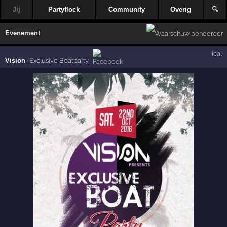
Jij
Partyflock
Community
Overig
🔍
Evenement
ical
Vision
·
Exclusive Boatparty