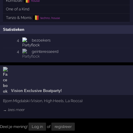
🇧🇪
Komloski
house
One of a Kind
🇧🇪
Tanzo & Morris
techno, house
Statistieken
4
bezoekers
4
geïnteresseerd
Vision Exclusive Boatparty!
Bjorn Migdalski (Vision, High Heels, La Rocca)
→ lees meer
Deel je mening!
Log in
of
registreer