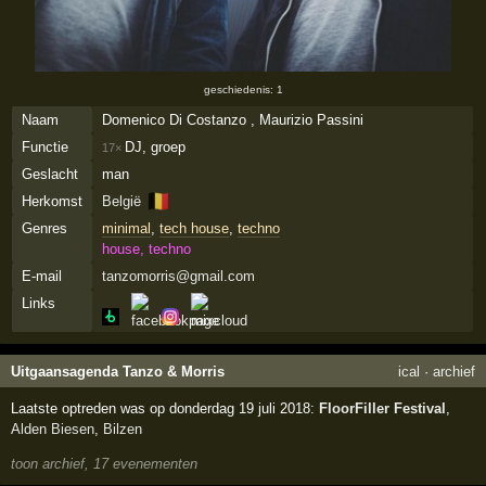
geschiedenis: 1
Naam
Domenico Di Costanzo , Maurizio Passini
Functie
DJ, groep
17×
Geslacht
man
🇧🇪
Herkomst
België
Genres
minimal
,
tech house
,
techno
house, techno
E-mail
tanzomorris@gmail.com
Links
Uitgaansagenda Tanzo & Morris
ical
·
archief
Laatste optreden was op donderdag 19 juli 2018:
FloorFiller Festival
,
Alden Biesen
,
Bilzen
toon archief, 17 evenementen