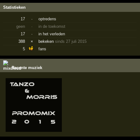
Statistieken
17
·
optredens
geen
·
in de toekomst
17
·
in het verleden
388
×
bekeken
sinds 27 juli 2015
5
fans
Recente muziek