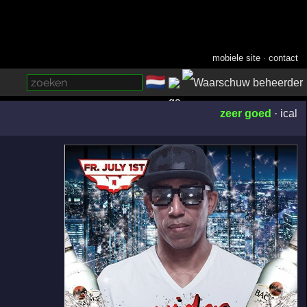
mobiele site
·
contact
🇳🇱
­
zeer goed
·
ical