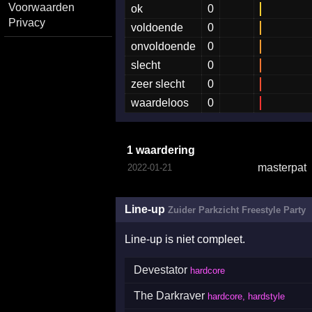
Voorwaarden
ok
0
Privacy
voldoende
0
onvoldoende
0
slecht
0
zeer slecht
0
waardeloos
0
1 waardering
masterpat
2022-01-21
Line-up
Zuider Parkzicht Freestyle Party
Line-up is niet compleet.
Devestator
hardcore
The Darkraver
hardcore, hardstyle