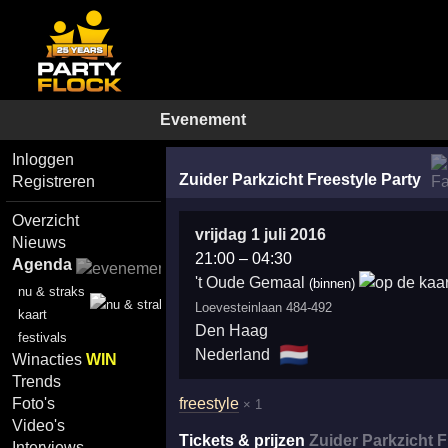
Evenement
Inloggen
Zuider Parkzicht Freestyle Party
Registreren
Overzicht
vrijdag 1 juli 2016
Nieuws
21:00
–
04:30
Agenda
't Oude Gemaal
(binnen)
nu & straks
Loevesteinlaan 484-492
kaart
Den Haag
festivals
🇳🇱
Nederland
Winacties
WIN
Trends
freestyle
Foto's
× 1
Video's
Tickets & prijzen
Zuider Parkzicht F
Interviews