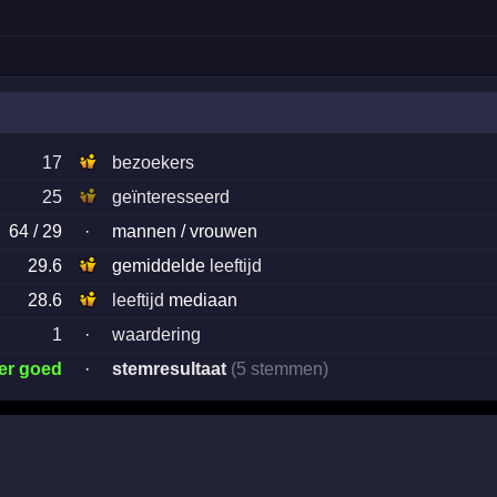
17
bezoekers
25
geïnteresseerd
64 / 29
·
mannen / vrouwen
29.6
gemiddelde
leeftijd
28.6
leeftijd
mediaan
1
·
waardering
er goed
·
stemresultaat
(5 stemmen)