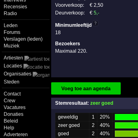
Voorverkoop:
€
2
,50
Recensies
Deurverkoop:
€
5
,-
Radio
?
Minimumleeftijd
Leden
Forums
18
Verslagen (leden)
Bezoekers
Muziek
Maximaal 220.
Artiesten
Locaties
Organisaties
Steden
Voeg toe aan agenda
Contact
Crew
Stemresultaat:
zeer goed
Vacatures
Donaties
geweldig
1
20%
Beleid
zeer goed
2
40%
Help
goed
2
40%
Adverteren