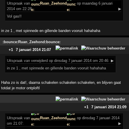
Uitspraak
van
Ruan_Zeehond
op maandag 6 januari
2014 om 22:28:
▶
Vol gas!!
in ze 1 , met spinnede en gillende banden vooruit hahahaha
:bounce:Ruan_Zeehond:bounce:
+1
7 januari 2014 21:07
Uitspraak
van verwijderd op dinsdag 7 januari 2014 om 20:46:
▶
in ze 1 , met spinnede en gillende banden vooruit hahahaha
Haha zo is dat!, daarna schakelen schakelen schakelen, en blijven gaat
totdat je motor ontploftl
+1
7 januari 2014 21:09
Uitspraak
van
Ruan_Zeehond
op dinsdag 7 januari 2014
om 21:07:
▶