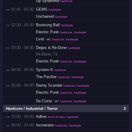
Up Syndrome
hardcore
01:45 - 02:30:
GEMS
zo 
hardstyle
Unchained
hardstyle
02:30 - 03:30:
Bouncing Ball
zo 
hardstyle
Electric Punk
hardcore, hardstyle
Livid
· MC
hardcore, hardstyle
03:30 - 04:30:
Degos & Re-Done
zo 
hardstyle
Re-Done
,
T1
Electric Punk
hardcore, hardstyle
04:30 - 05:00:
System-X
zo 
hardcore
The Pacifier
hardcore, hardstyle
05:00 - 06:00:
Danny Scandal
zo 
hardcore, hardstyle
Electric Punk
hardcore, hardstyle
Da Costa
· MC
hardcore, hardstyle
Hardcore / Industrial / Terror
2
23:00 - 00:00:
Adline
za 
drum & bass, hardcore
00:00 - 01:00:
Incinerator
zo 
hardcore, hardstyle