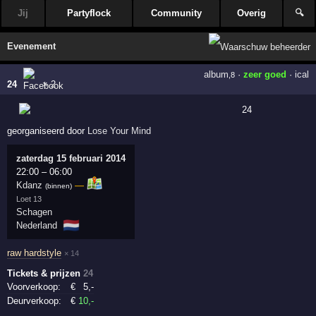
Jij
Partyflock
Community
Overig
🔍
Evenement
album
·
zeer goed
·
ical
,8
24
× 2
georganiseerd door
Lose Your Mind
zaterdag 15 februari 2014
22:00
–
06:00
Kdanz
—
(binnen)
Loet 13
Schagen
🇳🇱
Nederland
raw hardstyle
× 14
Tickets & prijzen
24
Voorverkoop:
€
5
,-
Deurverkoop:
€
10
,-