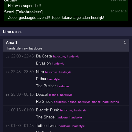
Outlaw
Het was super dik!!
Scozi [Tokob­reaker­s]
2014-02-16
Zeeer geslaagde avond!! Topp, kdanz afgeladen heerlijk!
Line-up
24
Area 1
1
hardstyle, raw, hardcore
22:00 - 22:45:
Da Costa
za 
hardcore, hardstyle
Elvasion
hardstyle
22:45 - 23:30:
Nitro
za 
hardcore, hardstyle
R-thur
hardstyle
The Pusher
hardcore
23:30 - 00:15:
Deazel
za 
techno, hardstyle
Re-Shock
hardcore, house, hardstyle, trance, hard techno
00:15 - 01:00:
Electric Punk
zo 
hardcore, hardstyle
The Shade
hardcore, hardstyle
01:00 - 01:45:
Tattoo Twins
zo 
hardcore, hardstyle