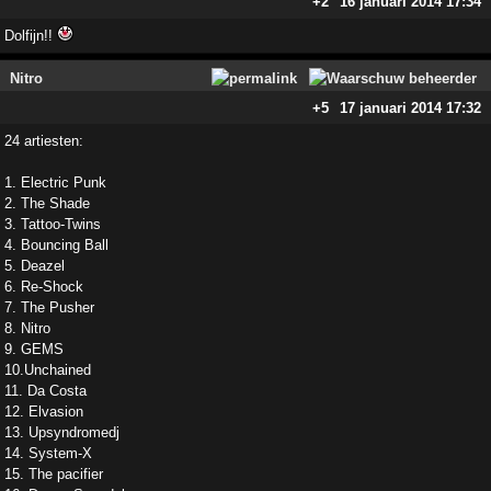
+2
16 januari 2014 17:34
Dolfijn!!
Nitro
+5
17 januari 2014 17:32
24 artiesten:
1. Electric Punk
2. The Shade
3. Tattoo-Twins
4. Bouncing Ball
5. Deazel
6. Re-Shock
7. The Pusher
8. Nitro
9. GEMS
10.Unchained
11. Da Costa
12. Elvasion
13. Upsyndromedj
14. System-X
15. The pacifier