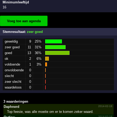
Minimumleeftijd
16
Voeg toe aan agenda
Stemresultaat:
zeer goed
geweldig
9
25%
zeer goed
11
31%
goed
13
36%
ok
2
6%
voldoende
1
3%
onvoldoende
0
slecht
0
zeer slecht
0
waardeloos
0
3 waarderingen
Daphnerd
2014-02-18
Top feesie, was alle moeite om er te komen zeker waard.
2014-02-16