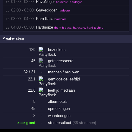
01:00 - 02:00:
RaveNeger
zo 
hardcore, hardstyle
02:00 - 03:00:
Gravedigger
zo 
hardcore
03:00 - 04:00:
Para Italia
zo 
hardcore
04:00 - 05:00:
Hardnoize
zo 
drum & bass, hardcore, hard techno
Statistieken
129
bezoekers
45
geïnteresseerd
62 / 31
·
mannen / vrouwen
22.1
gemiddelde
leeftijd
21.6
leeftijd
mediaan
8
·
albumfoto's
45
·
opmerkingen
3
·
waarderingen
zeer goed
·
stemresultaat
(36 stemmen)