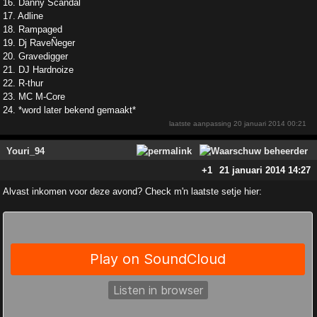
16. Danny Scandal
17. Adline
18. Rampaged
19. Dj RaveÑeger
20. Gravedigger
21. DJ Hardnoize
22. R-thur
23. MC M-Core
24. *word later bekend gemaakt*
laatste aanpassing
20 januari 2014 00:21
Youri_94
+1
21 januari 2014 14:27
Alvast inkomen voor deze avond? Check m'n laatste setje hier: