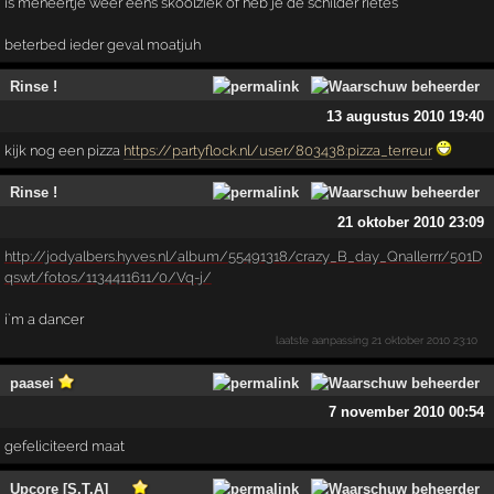
is meneertje weer eens skoolziek of heb je de schilder rietes
beterbed ieder geval moatjuh
Rinse !
13 augustus 2010 19:40
kijk nog een pizza
https://partyflock.nl/user/803438:pizza_terreur
Rinse !
21 oktober 2010 23:09
http://jodyalbers.hyves.nl/album/55491318/crazy_B_day_Qnallerrr/501D
qswt/fotos/1134411611/0/Vq-j/
i`m a dancer
laatste aanpassing
21 oktober 2010 23:10
paasei
7 november 2010 00:54
gefeliciteerd maat
Upcore [S.T.A]