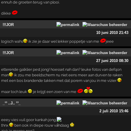
ennuh de groeten terug van plooi.
dikke
!!!JOR
10 juni 2010 21:43
logisch wahs
ik zie je daar wel lekker poppetje van me
jeee
!!!JOR
27 juni 2010 08:30
etterende galklier pest jong! hoesset nah dan? leuke fotos van defqon
man
ik zou me beeldscherm nu niet eens meer aan durven te raken
met een bos brandende takken met dat porem van jou in me vizier
maar toch leuk
je krijgt een zoen van me
_¹³ ..J.. ¹³_
2 juli 2010 15:46
eeey vies vuil goor kankah jong
thnx
ben ook in diepe rouw vandaag
ziek je morge nog?