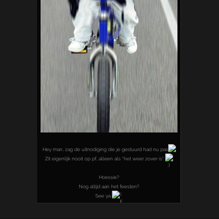
Hey man, zag de uitnodiging die je gestuurd had nu pas
Zit eigenlijk nooit op pf, alleen als "het weer zover is"
Hoessie?
Nog altijd aan het feesten?
See ya