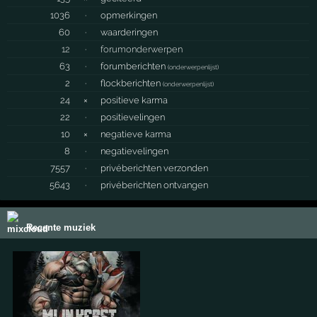
1036
·
opmerkingen
60
·
waarderingen
12
·
forumonderwerpen
63
·
forumberichten
(
onderwerpenlijst
)
2
·
flockberichten
(
onderwerpenlijst
)
24
×
positieve karma
22
·
positievelingen
10
×
negatieve karma
8
·
negatievelingen
7557
·
privéberichten verzonden
5643
·
privéberichten ontvangen
Recente muziek