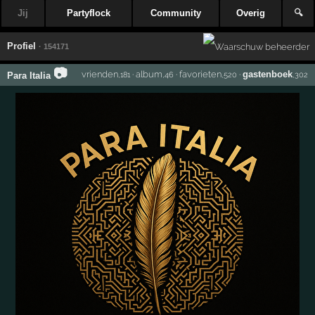
Jij
Partyflock
Community
Overig
🔍
Profiel
· 154171
📷
vrienden
·
album
·
favorieten
·
gastenboek
Para Italia
,181
,46
,520
,302