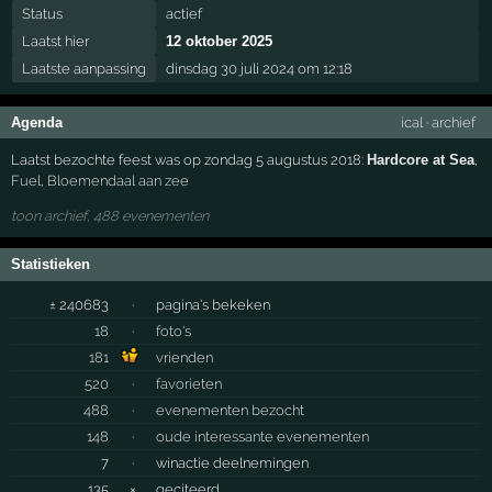
Status
actief
Laatst hier
12 oktober 2025
Laatste aanpassing
dinsdag 30 juli 2024 om 12:18
Agenda
ical
·
archief
Laatst bezochte feest was op zondag 5 augustus 2018:
Hardcore at Sea
,
Fuel
,
Bloemendaal aan zee
toon archief, 488 evenementen
Statistieken
± 240683
·
pagina's bekeken
18
·
foto's
181
vrienden
520
·
favorieten
488
·
evenementen bezocht
148
·
oude interessante evenementen
7
·
winactie deelnemingen
135
×
geciteerd