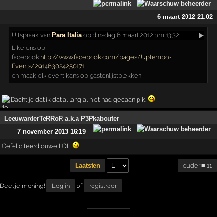
6 maart 2012 21:02
Uitspraak
van
Para Italia
op dinsdag 6 maart 2012 om 13:32:
▶
Like ons op
facebook:
http://www.facebook.com/pages/Uptempo-
Events/291463024250171
en maak elk event kans op gastenlijstplekken
Dacht je dat ik dat al lang al niet had gedaan pik.
LeeuwarderTeRRoR a.k.a P3Pkabouter
7 november 2013 16:19
Gefeliciteerd ouwe LOL
ouder ≡ 11
Laatsten
Deel je mening!
Log in
of
registreer