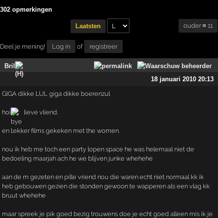
302 opmerkingen
ouder ≡ 11
Laatsten
Deel je mening!
Log in
of
registreer
Bril
18 januari 2010 20:13
GIGA dikke LUL giga dikke boerenzul
hoi
lieve vliend.
en l;ekker films gekeken met the women.
nou ik heb me toch een party lopen space he was helemaal niet de
bedoeling maarjah ach he we blijven junke whehehe
aan de m gezeten en pille vriend nou die waren echt niet normaal kk ik
heb gebouwen gezien die stonden gewoon te wapperen als een vlag kk
bruut whehehe
maar spreek je pik goed bezig trouwens doe je echt goed alleen mis ik je