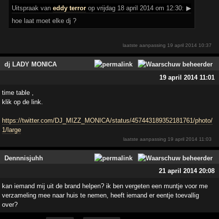
Uitspraak
van
eddy terror
op vrijdag 18 april 2014 om 12:30:
▶
hoe laat moet elke dj ?
laatste aanpassing
19 april 2014 10:37
dj LADY MONICA
19 april 2014 11:01
time table ,
klik op de link.
https://twitter.com/DJ_MIZZ_MONICA/status/457443189352181761/photo/
1/large
laatste aanpassing
19 april 2014 11:03
Dennnisjuhh
21 april 2014 20:08
kan iemand mij uit de brand helpen? ik ben vergeten een muntje voor me
verzameling mee naar huis te nemen, heeft iemand er eentje toevallig
over?