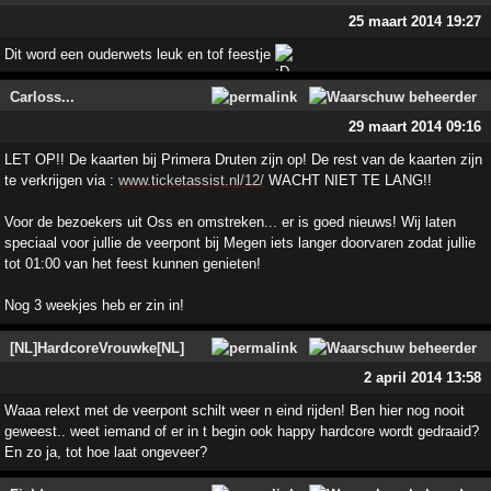
25 maart 2014 19:27
Dit word een ouderwets leuk en tof feestje
Carloss...
29 maart 2014 09:16
LET OP!! De kaarten bij Primera Druten zijn op! De rest van de kaarten zijn
te verkrijgen via :
www.ticketassist.nl/12/
WACHT NIET TE LANG!!
Voor de bezoekers uit Oss en omstreken... er is goed nieuws! Wij laten
speciaal voor jullie de veerpont bij Megen iets langer doorvaren zodat jullie
tot 01:00 van het feest kunnen genieten!
Nog 3 weekjes heb er zin in!
[NL]HardcoreVrouwke[NL]
2 april 2014 13:58
Waaa relext met de veerpont schilt weer n eind rijden! Ben hier nog nooit
geweest.. weet iemand of er in t begin ook happy hardcore wordt gedraaid?
En zo ja, tot hoe laat ongeveer?