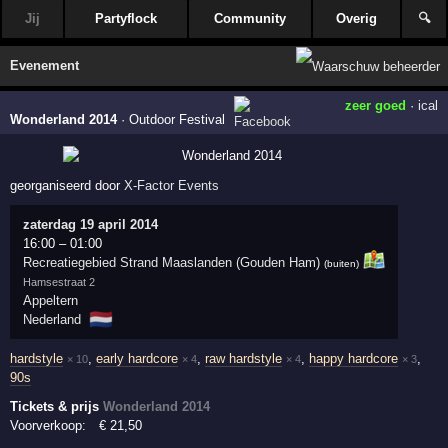
Jij
Partyflock
Community
Overig
🔍
Evenement
zeer goed
·
ical
Wonderland 2014
·
Outdoor Festival
georganiseerd door
X-Factor Events
zaterdag 19 april 2014
16:00
–
01:00
Recreatiegebied Strand Maaslanden (Gouden Ham)
(buiten)
Hamsestraat 2
Appeltern
🇳🇱
Nederland
hardstyle
,
early hardcore
,
raw hardstyle
,
happy hardcore
,
× 10
× 4
× 4
× 3
90s
Tickets & prijs
Wonderland 2014
Voorverkoop:
€
21
,50