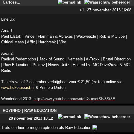
Carloss...
+1
27 november 2013 16:08
Line up:
Area 1:
Paul Elstak | Vince | Flamman & Abraxas | Waxweazle | Rob & MC Joe |
Critical Mass | Affix | Hardbreak | Vito
Area 2:
Radical Redemption | Jack of Sound | Nemesis | A-Troxx | Brutal Distortion
| Raw Education | Prokav | Heavy Unitz | Hosted by: MC Dave2rave & MC
Rudis
Tickets vanaf 7 december verkrijgbaar voor € 21,50 (ex fee) online via
www.ticketassist.nl
& Primera Druten.
Wonderland 2013:
http://www.youtube.com/watch?v=yctSIv3St8E
ROYINHO | RAW EDUCATION
28 november 2013 18:12
Trots om hier te mogen optreden als Raw Education