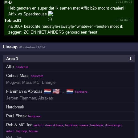
M-B
2014-04-23
Heb genoten en super dat ik samen met Affix b2b mocht draaien!!
Affix vs Speedmouse
Tobias81
2014-04-20
na 300+ bezochte hardstyle-rawstyle-"whatever"-feesten moet ik
zeggen: ZO EN NIET ANDERS gehoord een feest!
Line-up
Wonderland 2014
Area 1
1
Affix
hardcore
Critical Mass
hardcore
Mogwai
,
Mass MC
,
Energie
🇳🇱
🇺🇸
🇳🇱
Flamman & Abraxas
→
hardcore
Jeroen Flamman
,
Abraxas
Hardbreak
Paul Elstak
hardcore
Rob & MC Joe
techno, drum & bass, hardcore, trance, hardstyle, downtempo,
urban, hip hop, house
Rob
,
Joe