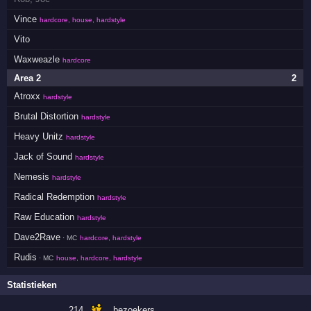
Vince
hardcore, house, hardstyle
Vito
Waxweazle
hardcore
Area 2
2
Atroxx
hardstyle
Brutal Distortion
hardstyle
Heavy Unitz
hardstyle
Jack of Sound
hardstyle
Nemesis
hardstyle
Radical Redemption
hardstyle
Raw Education
hardstyle
Dave2Rave
· MC
hardcore, hardstyle
Rudis
· MC
house, hardcore, hardstyle
Statistieken
214
bezoekers