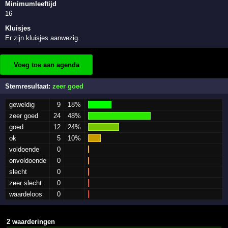
Minimumleeftijd
16
Kluisjes
Er zijn kluisjes aanwezig.
Voeg toe aan agenda
Stemresultaat:
zeer goed
geweldig
9
18%
zeer goed
24
48%
goed
12
24%
ok
5
10%
voldoende
0
onvoldoende
0
slecht
0
zeer slecht
0
waardeloos
0
2 waarderingen