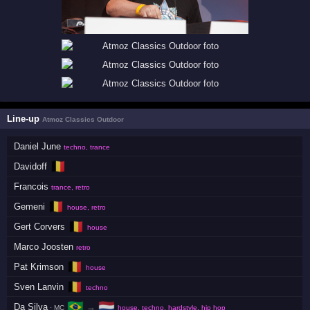
Line-up
Atmoz Classics Outdoor
Daniel June
techno, trance
🇧🇪
Davidoff
Francois
trance, retro
🇧🇪
Gemeni
house, retro
🇧🇪
Gert Corvers
house
Marco Joosten
retro
🇧🇪
Pat Krimson
house
🇧🇪
Sven Lanvin
techno
🇧🇷
🇳🇱
Da Silva
→
· MC
house, techno, hardstyle, hip hop