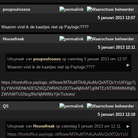
poupoulossos
5 januari 2013 12:07
Waarom vind ik de kaartjes niet op Paylogic????
Housefreak
5 januari 2013 12:11
Uitspraak
van
poupoulossos
op zaterdag 5 januari 2013 om 12:07:
▶
Waarom vind ik de kaartjes niet op Paylogic????
https://frontoffice.paylogic.nl/flows/MTAuMTA4LjAuMzQsNTQsYzU4YjgyYj
EyYWViNDNkN2E5ZWZjZWRiN2U3OTkwNjMsMTg0MTEzNTRiMWM4NjBj
ZWVhMTU1Nzg3NzNjMWMzYjk/Tickets/
QS
5 januari 2013 12:18
Uitspraak
van
Housefreak
op zaterdag 5 januari 2013 om 12:11:
▶
https://frontoffice.paylogic.nl/flows/MTAuMTA4LjAuMzQsNTQsYzU