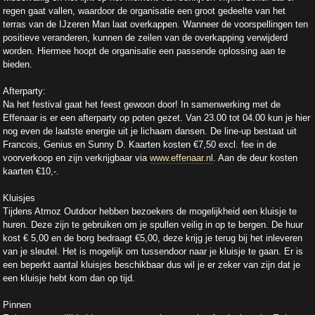
regen gaat vallen, waardoor de organisatie een groot gedeelte van het
terras van de IJzeren Man laat overkappen. Wanneer de voorspellingen ten
positieve veranderen, kunnen de zeilen van de overkapping verwijderd
worden. Hiermee hoopt de organisatie een passende oplossing aan te
bieden.
Afterparty:
Na het festival gaat het feest gewoon door! In samenwerking met de
Effenaar is er een afterparty op poten gezet. Van 23.00 tot 04.00 kun je hier
nog even de laatste energie uit je lichaam dansen. De line-up bestaat uit
Francois, Genius en Sunny D. Kaarten kosten €7,50 excl. fee in de
voorverkoop en zijn verkrijgbaar via
www.effenaar.nl
. Aan de deur kosten
kaarten €10,-.
Kluisjes
Tijdens Atmoz Outdoor hebben bezoekers de mogelijkheid een kluisje te
huren. Deze zijn te gebruiken om je spullen veilig in op te bergen. De huur
kost € 5,00 en de borg bedraagt €5,00, deze krijg je terug bij het inleveren
van je sleutel. Het is mogelijk om tussendoor naar je kluisje te gaan. Er is
een beperkt aantal kluisjes beschikbaar dus wil je er zeker van zijn dat je
een kluisje hebt kom dan op tijd.
Pinnen