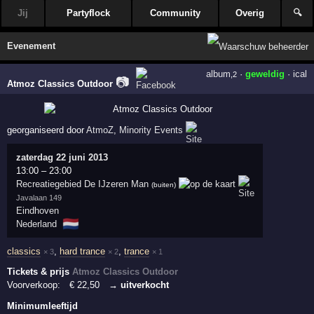
Jij
Partyflock
Community
Overig
🔍
Evenement
album
·
geweldig
·
ical
,2
📷
Atmoz Classics Outdoor
georganiseerd door
AtmoZ
,
Minority Events
zaterdag 22 juni 2013
13:00
–
23:00
Recreatiegebied De IJzeren Man
(buiten)
Javalaan 149
Eindhoven
🇳🇱
Nederland
classics
,
hard trance
,
trance
× 3
× 2
× 1
Tickets & prijs
Atmoz Classics Outdoor
Voorverkoop:
€
22
,50
→ uitverkocht
Minimumleeftijd