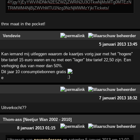
4YjgyYjEyYWViNDNkN2E5ZWZjZWRiN2U3OTkwNjMsMTg0MTEzN
TRiMWM4NjBjZWVhMTU1Nzg3NzNjMWMzYjk/Tickets/
thnx maat in the pocket!
Vendevie
5 januari 2013 13:45
Kan iemand mij uitleggen waarom de kaartjes vorig jaar met het "hogere"
btw tarief 15 euro waren en nu met een "lager" btw tarief 22,50 zijn. Een
verhoging dus van meer dan 50%.
Dit jaar 10 consumptiebonnen gratis
e
7 januari 2013 18:32
Uitverkocht??
Thom-ass [Neetjur Wan 2002 - 2010]
8 januari 2013 01:15
Uitspraak
van
poupoulossos
op zaterdag 5 januari 2013 om 12:07: