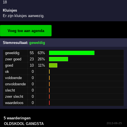
18
Kluisjes
Er zijn kluisjes aanwezig.
Voeg toe aan agenda
Stemresultaat:
geweldig
geweldig
55
63%
zeer goed
23
26%
goed
10
11%
ok
0
voldoende
0
onvoldoende
0
slecht
0
zeer slecht
0
waardeloos
0
5 waarderingen
OLDSKOOL GANGSTA
2013-06-25