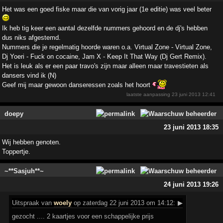
Het was een goed fiske maar die van vorig jaar (1e editie) was veel beter
Ik heb tig keer een aantal dezelfde nummers gehoord en de dj's hebben
dus niks afgestemd.
Nummers die je regelmatig hoorde waren o.a. Virtual Zone - Virtual Zone,
Dj Yoeri - Fuck on cocaine, Jam X - Keep It That Way (Dj Gert Remix).
Het is leuk als er een paar travo's zijn maar alleen maar travestieten als
dansers vind ik (N)
Geef mij maar gewoon danseressen zoals het hoort
laatste aanpassing
23 juni 2013 12:41
doepy
23 juni 2013 18:35
Wij hebben genoten.
Toppertje.
~**Sasjuh**~
24 juni 2013 19:26
Uitspraak
van
woely
op zaterdag 22 juni 2013 om 14:12:
▶
gezocht .... 2 kaartjes voor een schappelijke prijs