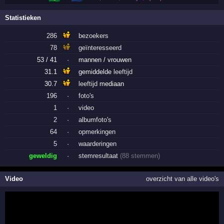
Statistieken
286
bezoekers
78
geïnteresseerd
53 / 41
·
mannen / vrouwen
31.1
gemiddelde
leeftijd
30.7
leeftijd
mediaan
196
·
foto's
1
·
video
2
·
albumfoto's
64
·
opmerkingen
5
·
waarderingen
geweldig
·
stemresultaat
(88 stemmen)
Video
overzicht van alle video's