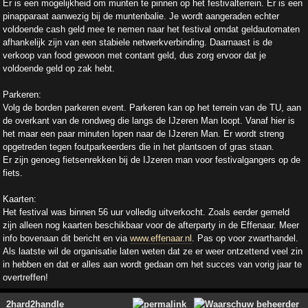
Er is een mogelijkheid om munten te pinnen op het festivalterrein. Er is een
pinapparaat aanwezig bij de muntenbalie. Je wordt aangeraden echter
voldoende cash geld mee te nemen naar het festival omdat geldautomaten
afhankelijk zijn van een stabiele netwerkverbinding. Daarnaast is de
verkoop van food gewoon met contant geld, dus zorg ervoor dat je
voldoende geld op zak hebt.
Parkeren:
Volg de borden parkeren event. Parkeren kan op het terrein van de TU, aan
de overkant van de rondweg die langs de IJzeren Man loopt. Vanaf hier is
het maar een paar minuten lopen naar de IJzeren Man. Er wordt streng
opgetreden tegen foutparkeerders die in het plantsoen of gras staan.
Er zijn genoeg fietsenrekken bij de IJzeren man voor festivalgangers op de
fiets.
Kaarten:
Het festival was binnen 56 uur volledig uitverkocht. Zoals eerder gemeld
zijn alleen nog kaarten beschikbaar voor de afterparty in de Effenaar. Meer
info bovenaan dit bericht en via
www.effenaar.nl
. Pas op voor zwarthandel.
Als laatste wil de organisatie laten weten dat ze er weer ontzettend veel zin
in hebben en dat er alles aan wordt gedaan om het succes van vorig jaar te
overtreffen!
2hard2handle