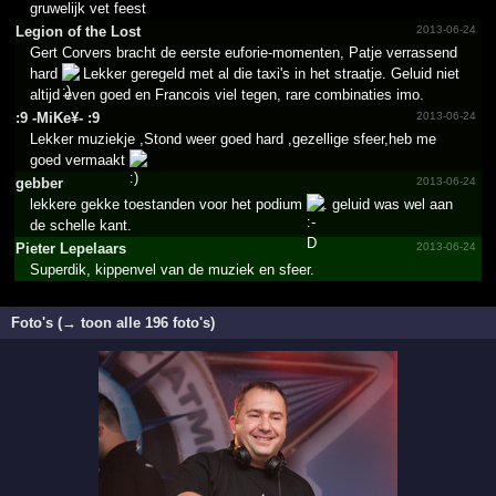
gruwelijk vet feest
Legion of the Lost
2013-06-24
Gert Corvers bracht de eerste euforie-momenten, Patje verrassend
hard
Lekker geregeld met al die taxi's in het straatje. Geluid niet
altijd even goed en Francois viel tegen, rare combinaties imo.
:9 -MiKe¥- :9
2013-06-24
Lekker muziekje ,Stond weer goed hard ,gezellige sfeer,heb me
goed vermaakt
gebber
2013-06-24
lekkere gekke toestanden voor het podium
. geluid was wel aan
de schelle kant.
Pieter Lepelaars
2013-06-24
Superdik, kippenvel van de muziek en sfeer.
Foto's (→ toon alle 196 foto's)