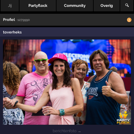
Jij
Partyflock
Community
Overig
🔍
Profiel
· 1279990
toverheks
berichtenfoto →