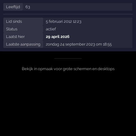
Leeftijd
63
Lid sinds
5 februari 2012 12:23
Status
actief
Laatst hier
29 april 2026
Laatste aanpassing
zondag 24 september 2023 om 18:55
Bekijk in opmaak voor grote schermen en desktops