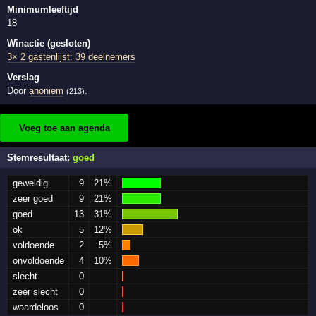
Minimumleeftijd
18
Winactie (gesloten)
3× 2 gastenlijst: 39 deelnemers
Verslag
Door
anoniem
.
(213)
Voeg toe aan agenda
Stemresultaat:
goed
geweldig
9
21%
zeer goed
9
21%
goed
13
31%
ok
5
12%
voldoende
2
5%
onvoldoende
4
10%
slecht
0
zeer slecht
0
waardeloos
0