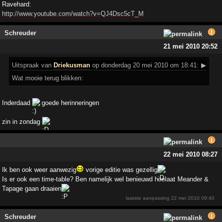
Ravehard:
http://www.youtube.com/watch?v=QJ4Dsc5cT_M
Schreuder
21 mei 2010 20:52
Uitspraak
van
Driekusman
op donderdag 20 mei 2010 om 18:41:
▶
Wat mooie terug blikken:
Inderdaad
goede herinneringen
zin in zondag
22 mei 2010 08:27
Ik ben ook weer aanwezig
vorige editie was gezellig
Is er ook een time-table? Ben namelijk wel benieuwd hoelaat Meander &
Tapage gaan draaien
laatste aanpassing
22 mei 2010 09:40
Schreuder