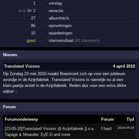
1
·
verslag
3× 2
·
winactie
39 @
27
·
albumfoto's
86
·
opmerkingen
15
·
waarderingen
goed
·
stemresultaat
(42 stemmen)
Nieuws
Translated Visions
4 april 2010
Op Zondag 23 mei 2010 maakt Roermond zich op voor een jubileum
avondje in de Azijnfabriek. Translated Visions is namelijk nu al een
klein jaartje actief in de Azijnfabriek. Reden dus voor een extra dikke
editie!
6
Forum
Forumonderwerp
Forum
Tijd
2010-05-25
[23-05-10]Translated Visions @ Azijnfabriek || o.a.
f:hard
Tapage & Meander, EyE-D and more