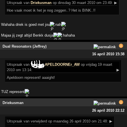
Uitspraak
van
Driekusman
op dinsdag 30 maart 2010 om 23:49:
▶
Hoe vaak moet ik het je nog zeggen..? Het is BINK..!!
Wahaha driek is goed met jou
nah
Majaa jij zegt altijd Benkk dusja
hahaha
Dual Resonators (Jeffrey)
16 april 2010 15:38
Uitspraak
van
APELDOORNEr_AW
op vrijdag 19 maart
2010 om 13:14:
▶
Apeldoorn represent! aaaight!
TUZ represent
Driekusman
26 april 2010 22:12
Uitspraak
van verwijderd op maandag 26 april 2010 om 21:48:
▶