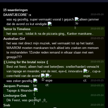
15 waarderingen
DAANTJ­ECORE' :x
2010-05-26
was eg gezellig, super vermaakt vooral t gejuich
alleen jammer
dat de avond zo kut eindigde
Terror Is Timeless
2010-05-25
het was vet.. totdat ik na de pizzaria ging,, Kanker marokane..
Australian Girl
2010-05-25
het was niet direct mijn muziek, wel vermaakt tot op het laatst.
WAAROM moeten marokanen toch altied iets zoeken om mensen
te mishandelen ?Zonder reden iemand in elkaar slaan met een
groepje???
:[ Living for the brutal noize :[
2010-05-25
Best vet feest, alleen had veel beter(lees: sneller/harder) verwacht
van tapage en meander, van de rest, eye-d, innovative
, cup-a-
core=held van de avond
was zeker gezellig
2010-05-25
Jacques Porneau
2010-05-25
Tapage & Meander
Limburgse Gek
2010-05-24
Dik Feest, was gezellig!! _0_
Sieb
2010-05-24