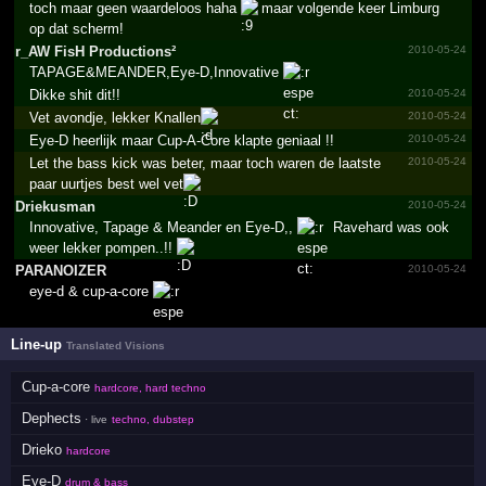
toch maar geen waardeloos haha
maar volgende keer Limburg
op dat scherm!
r_­AW FisH Produc­tions²
2010-05-24
TAPAGE&MEANDER,Eye-D,Innovative
Dikke shit dit!!
2010-05-24
Vet avondje, lekker Knallen
2010-05-24
Eye-D heerlijk maar Cup-A-Core klapte geniaal !!
2010-05-24
Let the bass kick was beter, maar toch waren de laatste
2010-05-24
paar uurtjes best wel vet
Driekusman
2010-05-24
Innovative, Tapage & Meander en Eye-D,,
Ravehard was ook
weer lekker pompen..!!
PARANOIZER
2010-05-24
eye-d & cup-a-core
Line-up
Translated Visions
Cup-a-core
hardcore, hard techno
Dephects
· live
techno, dubstep
Drieko
hardcore
Eye-D
drum & bass