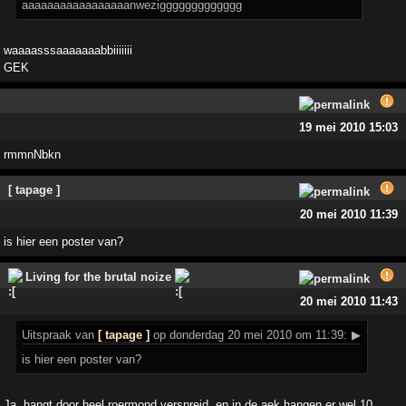
aaaaaaaaaaaaaaaaanweziggggggggggggg
waaaasssaaaaaaabbiiiiiii
GEK
19 mei 2010 15:03
rmmnNbkn
[ tapage ]
20 mei 2010 11:39
is hier een poster van?
Living for the brutal noize
20 mei 2010 11:43
Uitspraak
van
[ tapage ]
op donderdag 20 mei 2010 om 11:39:
▶
is hier een poster van?
Ja, hangt door heel roermond verspreid, en in de aek hangen er wel 10