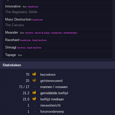
Innovative
· live
hardcore
The Negotiator
,
Defile
Mass Destruction
hardcore
The Carcass
Meander
· live
techno, drum & bass, hardcore, downtempo
Ravehard
hardcore, hard techno
Shinagl
techno, hard techno
Tapage
· live
Statistieken
70
bezoekers
25
geïnteresseerd
71 / 17
·
mannen / vrouwen
21.2
gemiddelde
leeftijd
21.0
leeftijd
mediaan
1
·
nieuwsbericht
1
·
forumonderwerp