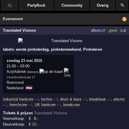
Jij
Partyflock
Community
Overig
🔍
Evenement
Translated Visions
album
·
goed
·
ical
,27
labels:
eerste pinksterdag, pinksterweekend, Pinksteren
zondag 23 mei 2010
21:00
–
03:00
Azijnfabriek
(binnen)
Zwartbroekstraat 17
Roermond
🇳🇱
Nederland
industrial hardcore
,
techno
,
drum & bass
,
breakbeat
,
electro
× 6
× 3
× 2
× 1
,
frenchcore
,
UK hardcore
,
breakcore
× 1
× 1
× 1
Tickets & prijzen
Translated Visions
Voorverkoop:
€
8
,-
Deurverkoop:
€
10
,-