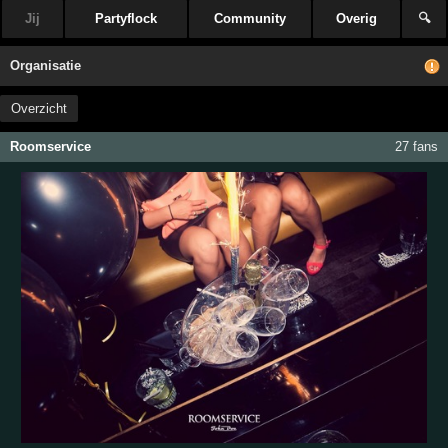
Jij
Partyflock
Community
Overig
🔍
Organisatie
Overzicht
Roomservice
27 fans