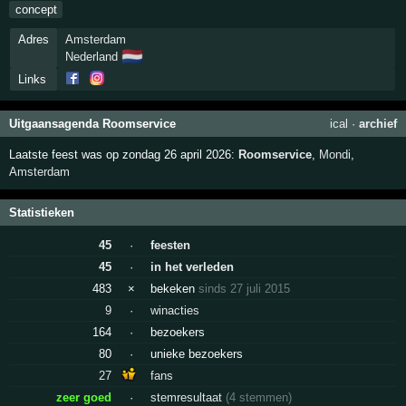
concept
Adres
Amsterdam
🇳🇱
Nederland
Links
Uitgaansagenda Roomservice
ical
·
archief
Laatste feest was op zondag 26 april 2026:
Roomservice
,
Mondi
,
Amsterdam
Statistieken
45
·
feesten
45
·
in het verleden
483
×
bekeken
sinds 27 juli 2015
9
·
winacties
164
·
bezoekers
80
·
unieke bezoekers
27
fans
zeer goed
·
stemresultaat
(4 stemmen)