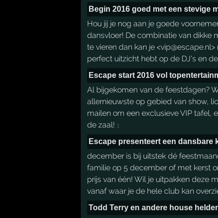
Begin 2016 goed met een stevige m
Hou jij je nog aan je goede voorneme
dansvloer! De combinatie van dikke m
te vieren dan kan je <vip@escape.nl
perfect uitzicht hebt op de DJ's en de
Escape start 2016 vol topentertain
Al bijgekomen van de feestdagen? Want
allernieuwste op gebied van show, li
mailen om een exclusieve VIP tafel, 
de zaal!
1
Escape presenteert een dansbare k
december is bij uitstek dé feestmaand
familie op 5 december of met kerst ont
prijs van één! Wil je uitpakken deze
vanaf waar je de hele club kan overzi
Todd Terry en andere house helde