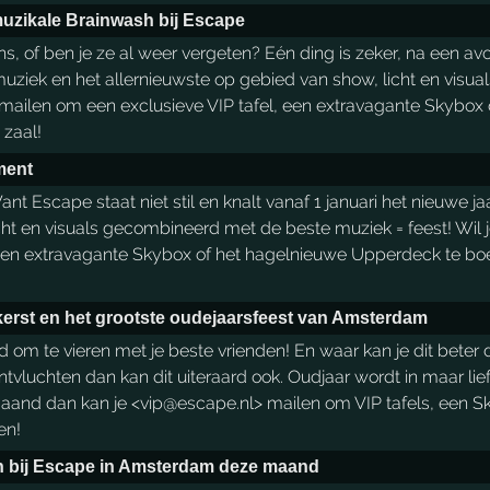
uzikale Brainwash bij Escape
ns, of ben je ze al weer vergeten? Eén ding is zeker, na een a
uziek en het allernieuwste op gebied van show, licht en visual
> mailen om een exclusieve VIP tafel, een extravagante Skybo
 zaal!
ment
 Escape staat niet stil en knalt vanaf 1 januari het nieuwe ja
cht en visuals gecombineerd met de beste muziek = feest! Wil 
een extravagante Skybox of het hagelnieuwe Upperdeck te boek
erst en het grootste oudejaarsfeest van Amsterdam
 om te vieren met je beste vrienden! En waar kan je dit beter
vluchten dan kan dit uiteraard ook. Oudjaar wordt in maar liefs
 maand dan kan je <vip@escape.nl> mailen om VIP tafels, een 
en!
n bij Escape in Amsterdam deze maand