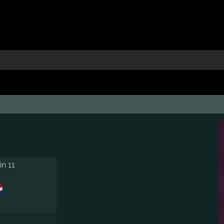
n 11

1