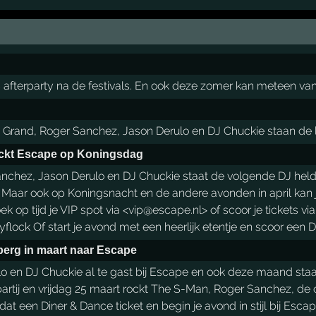
ls afterparty na de festivals. En ook deze zomer kan meteen van
e Grand, Roger Sanchez, Jason Derulo en DJ Chuckie staan de l
rockt Escape op Koningsdag
Sanchez, Jason Derulo en DJ Chuckie staat de volgende DJ hel
ar ook op Koningsnacht en de andere avonden in april kan je 
k op tijd je VIP spot via <vip@escape.nl> of scoor je tickets 
k Of start je avond met een heerlijk etentje en scoor een Di
erg in maart naar Escape
en DJ Chuckie al te gast bij Escape en ook deze maand staan 
rtij en vrijdag 25 maart rockt The S-Man, Roger Sanchez, de cl
 dat een Diner & Dance ticket en begin je avond in stijl bij Esca