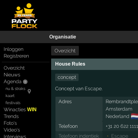
Organisatie
Inloggen
Overzicht
Registreren
House Rules
Overzicht
Nieuws
concept
Agenda
Concept van
Escape
.
nu & straks
kaart
Adres
Rembrandtplei
festivals
Amsterdam
Winacties
WIN
🇳
Trends
Nederland
Foto's
Telefoon
+31 20 622 111
Video's
Telefoon indentiek
Escape
Interviews