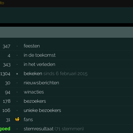
to
347
·
feesten
4
·
in de toekomst
343
·
in het verleden
1304
×
bekeken
sinds 6 februari 2015
30
·
nieuwsberichten
94
·
winacties
178
·
bezoekers
106
·
unieke bezoekers
31
fans
·
stemresultaat
(71 stemmen)
 goed