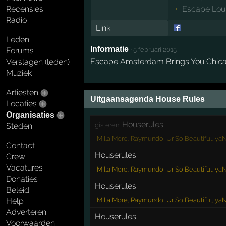
Recensies
Escape Lou
Radio
Link
Leden
Informatie
·
5 februari 2015
Forums
Escape Amsterdam Brings You Chicag
Verslagen (leden)
Muziek
Artiesten
Uitgaansagenda House Rules
Locaties
Organisaties
Houserules
gisteren:
Steden
Milla More
,
Raymundo
,
Ur So Beautiful
,
yaN
Contact
Houserules
Crew
Vacatures
Milla More
,
Raymundo
,
Ur So Beautiful
,
yaN
Donaties
Houserules
Beleid
Milla More
,
Raymundo
,
Ur So Beautiful
,
yaN
Help
Adverteren
Houserules
Voorwaarden