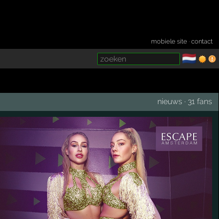
mobiele site
·
contact
🇳🇱
­
nieuws
·
31 fans