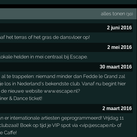
alles tonen
(30)
2 juni 2016
af het terras of het gras de dansvloer op!
2 mei 2016
okale helden in mei centraal bij Escape.
30 maart 2016
d al te trappelen: niemand minder dan Fedde le Grand zal
los in Nederland's bekendste club. Vanaf nu begint hier
via de nieuwe website www.escape.nl?
ner & Dance ticket!
2 maart 2016
er internationale artiesten geprogrammeerd! Vrijdag 11
ubzaal! Boek op tijd je VIP spot via <vip@escape.nl> of
pe Caffe!