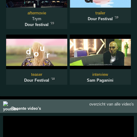
aftermovie
trailer
'19
Trym
Dour Festival
'23
Dour festival
teaser
interview
'18
Dour Festival
Sam Paganini
overzicht van alle video's
Recente video's