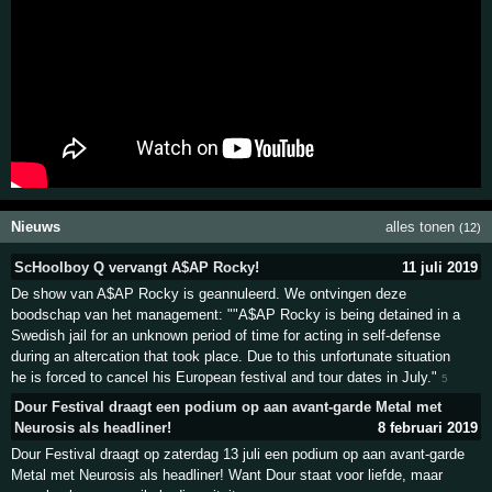
Nieuws
alles tonen
(12)
ScHoolboy Q vervangt A$AP Rocky!
11 juli 2019
De show van A$AP Rocky is geannuleerd. We ontvingen deze
boodschap van het management: ""A$AP Rocky is being detained in a
Swedish jail for an unknown period of time for acting in self-defense
during an altercation that took place. Due to this unfortunate situation
he is forced to cancel his European festival and tour dates in July."
5
Dour Festival draagt een podium op aan avant-garde Metal met
Neurosis als headliner!
8 februari 2019
Dour Festival draagt op zaterdag 13 juli een podium op aan avant-garde
Metal met Neurosis als headliner! Want Dour staat voor liefde, maar