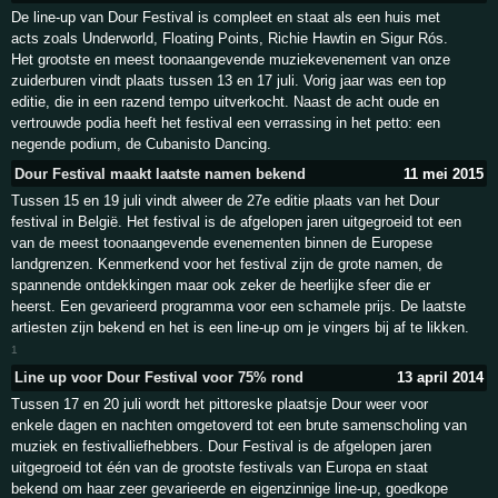
De line-up van Dour Festival is compleet en staat als een huis met
acts zoals Underworld, Floating Points, Richie Hawtin en Sigur Rós.
Het grootste en meest toonaangevende muziekevenement van onze
zuiderburen vindt plaats tussen 13 en 17 juli. Vorig jaar was een top
editie, die in een razend tempo uitverkocht. Naast de acht oude en
vertrouwde podia heeft het festival een verrassing in het petto: een
negende podium, de Cubanisto Dancing.
Dour Festival maakt laatste namen bekend
11 mei 2015
Tussen 15 en 19 juli vindt alweer de 27e editie plaats van het Dour
festival in België. Het festival is de afgelopen jaren uitgegroeid tot een
van de meest toonaangevende evenementen binnen de Europese
landgrenzen. Kenmerkend voor het festival zijn de grote namen, de
spannende ontdekkingen maar ook zeker de heerlijke sfeer die er
heerst. Een gevarieerd programma voor een schamele prijs. De laatste
artiesten zijn bekend en het is een line-up om je vingers bij af te likken.
1
Line up voor Dour Festival voor 75% rond
13 april 2014
Tussen 17 en 20 juli wordt het pittoreske plaatsje Dour weer voor
enkele dagen en nachten omgetoverd tot een brute samenscholing van
muziek en festivalliefhebbers. Dour Festival is de afgelopen jaren
uitgegroeid tot één van de grootste festivals van Europa en staat
bekend om haar zeer gevarieerde en eigenzinnige line-up, goedkope