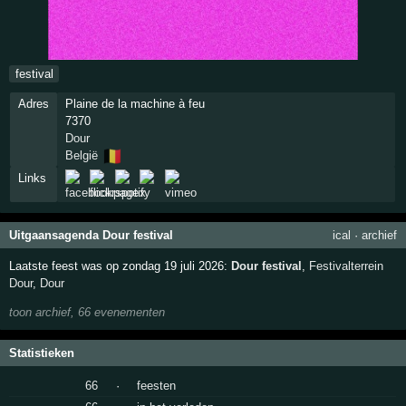
festival
Adres
Plaine de la machine à feu
7370
Dour
🇧🇪
België
Links
Uitgaansagenda Dour festival
ical
·
archief
Laatste feest was op zondag 19 juli 2026:
Dour festival
,
Festivalterrein
Dour
,
Dour
toon archief, 66 evenementen
Statistieken
66
·
feesten