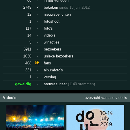
66
·
in het verleden
2749
×
bekeken
sinds 13 juni 2012
12
·
nieuwsberichten
1
·
fotoshoot
117
·
foto's
14
·
video's
5
·
winacties
3911
·
bezoekers
1030
·
unieke bezoekers
408
fans
331
·
albumfoto's
1
·
verslag
geweldig
·
stemresultaat
(1140 stemmen)
Video's
overzicht van alle video's