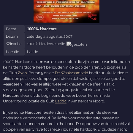
Feest
1000% Hardcore
Datum
zaterdag 4 augustus 2007
Winactie
1000% Hardcore actie
Locatie
Latido
1000% Hardcore is een van de concepten die zijn charme van intieme en
keiharde hardcore heeft behouden in de loop der jaren. Op locaties als
de Club
Zyon
, Perron 5 en de
De Waakzaamheid
heeft 1000% Hardcore
altijd een positieve stempel gedrukt en dat wisten jullie zeker goed te
waarderen! Het was er altijd weer vet knallen en de sfeer is altijd
steevast gewoon goed. Zaterdag 4 augustus zal die oude echte
Hardcore sfeer uit de beginperiode weer boven komen in de
Underground locatie de Club
Latido
in Amsterdam Noord.
Bij de echte Hardcore feesten draait het allemaal om de sfeer van
onderlinge verbondenheid. De liefde voor moddervette bassen en
snoeiharde sounds; hardcore to the bone. De opbouw van deze nacht zal
oplopen van early rave tot snelle industriele hardcore. Er zal deze nacht