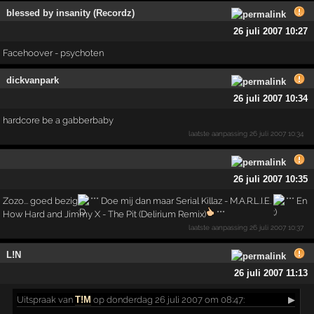
blessed by insanity (Recordz)
26 juli 2007 10:27
Facehoover - psychoten
dickvanpark
26 juli 2007 10:34
hardcore be a gabberbaby
laatste aanpassing
26 juli 2007 10:34
26 juli 2007 10:35
Zozo... goed bezig
*** Doe mij dan maar Serial Killaz - M.A.R.L.I.E.
*** En
How Hard and Jimmy X - The Pit (Delirium Remix)
***
laatste aanpassing
26 juli 2007 10:37
L!N
26 juli 2007 11:13
Uitspraak
van
T!M
op donderdag 26 juli 2007 om 08:47:
▶