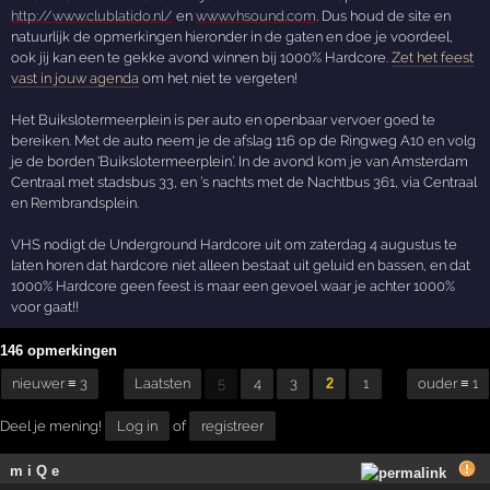
http://www.clublatido.nl/
en
www.vhsound.com
. Dus houd de site en
natuurlijk de opmerkingen hieronder in de gaten en doe je voordeel,
ook jij kan een te gekke avond winnen bij 1000% Hardcore.
Zet het feest
vast in jouw agenda
om het niet te vergeten!
Het Buikslotermeerplein is per auto en openbaar vervoer goed te
bereiken. Met de auto neem je de afslag 116 op de Ringweg A10 en volg
je de borden ‘Buikslotermeerplein’. In de avond kom je van Amsterdam
Centraal met stadsbus 33, en ’s nachts met de Nachtbus 361, via Centraal
en Rembrandsplein.
VHS nodigt de Underground Hardcore uit om zaterdag 4 augustus te
laten horen dat hardcore niet alleen bestaat uit geluid en bassen, en dat
1000% Hardcore geen feest is maar een gevoel waar je achter 1000%
voor gaat!!
146 opmerkingen
nieuwer ≡ 3
Laatsten
5
4
3
2
1
ouder ≡ 1
Deel je mening!
Log in
of
registreer
m i Q e