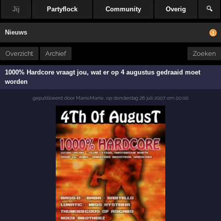
Jij
Partyflock
Community
Overig
🔍
Nieuws
Overzicht
Archief
Zoeken
1000% Hardcore vraagt jou, wat er op 4 augustus gedraaid moet
worden
gepubliceerd door
MarrieMarrie
,
op
donderdag 26 juli 2007 om 00:00