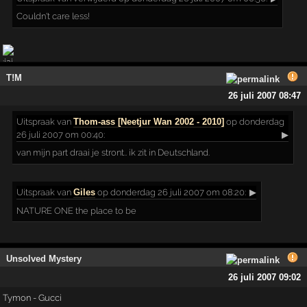
Couldn't care less!
T!M
26 juli 2007 08:47
Uitspraak
van
Thom-ass [Neetjur Wan 2002 - 2010]
op donderdag
26 juli 2007 om 00:40:
▶
van mijn part draai je stront.. ik zit in Deutschland.
Uitspraak
van
Giles
op donderdag 26 juli 2007 om 08:20:
▶
NATURE ONE the place to be
Unsolved Mystery
26 juli 2007 09:02
Tymon - Gucci