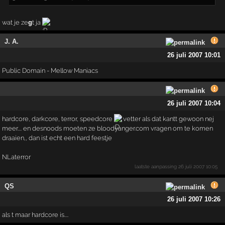
wat je ze
g
t ja
J. A.
26 juli 2007 10:01
Public Domain - Mellow Maniacs
26 juli 2007 10:04
hardcore, darkcore, terror, speedcore
vetter als dat kantt gewoon nej
meer.... en desnoods moeten ze bloodyanger.com vragen om te komen
draaien,, dan ist echt een hard feestje
NLaterror
laatste aanpassing
26 juli 2007 10:05
QS
26 juli 2007 10:26
als t maar hardcore is....