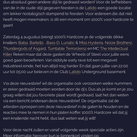
dus absoluut geen andere stijl te gedraaid worden! Voor de liefhebbers
van de in de oude stijl gegeven feesten is de
Latido
een goede locatie
om lekker nostalogisch stampend te feesten. Voor iedereen die dat niet
heeft mogen meemaken, is dit een moment om 1000% voor hardcore te
gaan!
Zaterdag 4 augustus brengt 1000% Hardcore je de volgende dikke
knallers:
Baba
,
Bartello
,
Bass-D
,
Lunatic
&
Miss Hysteria
,
Noize Brotherz
,
Thundergods of Asgard
,
Turntable Terrorizersz
en MC
The Intellectual
Killer
. Reken maar dat deze gasten de Wheels of Steel voor jullie eens
goed gaan beoefenen. Van oldstyle early rave tot een megavet
industrieel einde, het kan altijd nog harder. En dat gaan jullie van 22:00
uur tot 05:00 uur beleven in de Club
Latido
Underground basement.
Via deze nieuwsbrief wil de organisatie ook verzoeken welke nummers
er zeker gedraaid moeten worden door de dj's. Dus als je komt en je zou
graag willen dat jou favoriete plaat wordt gedraaid, laat het dan weten
via een bericht onderaan deze nieuwsbrief. De organisatie zal de
artiesten oproepen om deze nieuwsbrief in de gaten te houden en de
reacties mee te nemen in hun platen koffer. 1000% Hardcore wil dat jij
een knallende nacht hebt, dus laat weten wat jij wilt!
Voor deze nacht zullen er vanaf volgende week speciale acties zijn.
Meer informatie hierover kun je binnenkort vinden op