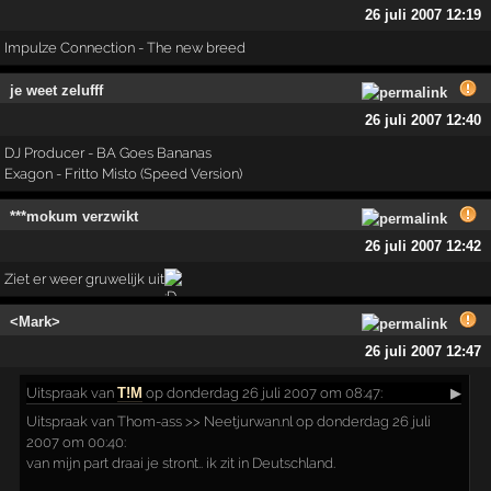
26 juli 2007 12:19
Impulze Connection - The new breed
je weet zelufff
26 juli 2007 12:40
DJ Producer - BA Goes Bananas
Exagon - Fritto Misto (Speed Version)
***mokum verzwikt
26 juli 2007 12:42
Ziet er weer gruwelijk uit
<Mark>
26 juli 2007 12:47
Uitspraak
van
T!M
op donderdag 26 juli 2007 om 08:47:
▶
Uitspraak van Thom-ass >> Neetjurwan.nl op donderdag 26 juli
2007 om 00:40:
van mijn part draai je stront.. ik zit in Deutschland.