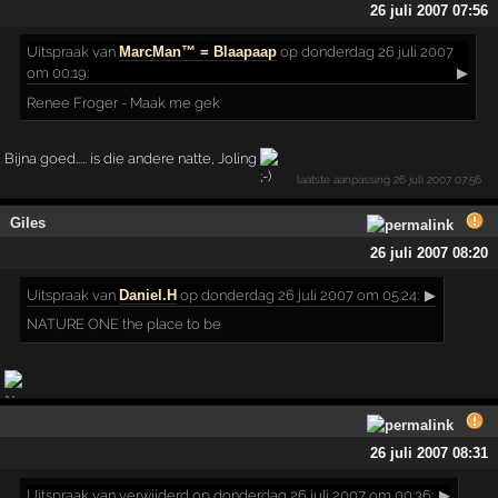
26 juli 2007 07:56
Uitspraak
van
MarcMan™ = Blaapaap
op donderdag 26 juli 2007
om 00:19:
▶
Renee Froger - Maak me gek
Bijna goed..... is die andere natte, Joling
laatste aanpassing
26 juli 2007 07:56
Giles
26 juli 2007 08:20
Uitspraak
van
Daniel.H
op donderdag 26 juli 2007 om 05:24:
▶
NATURE ONE the place to be
26 juli 2007 08:31
Uitspraak
van verwijderd op donderdag 26 juli 2007 om 00:36:
▶