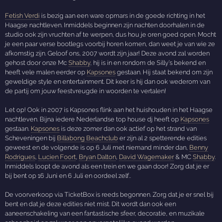
Fetish Verdi
is bezig aan een ware opmars in de goede richting in het
Haagse nachtleven. Inmiddels beginnen zijn nachten doorhalen in de
studio ook zijn vruchten af te werpen, dus hou je oren goed open. Mocht
je een paar verse bootlegs voorbij horen komen, dan weet je van wie ze
afkomstig zijn. Geloof ons, 2007 wordt zijn jaar! Deze avond zal worden
gehost door onze Mc
Shabby
, hij is in en rondom de Silly’s bekend en
heeft vele malen eerder op
Kapsones
gestaan. Hij staat bekend om zijn
geweldige style en entertainment. Dit keer is hij dan ook wederom van
de partij om jouw feestvreugde in woorden te vertalen!
Let op! Ook in 2007 is Kapsones flink aan het huishouden in het Haagse
nachtleven. Bijna iedere Nederlandse top house dj heeft op
Kapsones
gestaan.
Kapsones
is deze zomer dan ook actief op het strand van
Scheveningen bij
Billabong Beachclub
er zijn al 2 spetterende edities
geweest en de volgende is op 6 Juli met niemand minder dan,
Benny
Rodrigues
,
Lucien Foort
,
Bryan Dalton
,
David Wagemaker
& MC
Shabby
.
Inmiddels loopt de avond als een trein en we gaan door! Zorg dat je er
bij bent op 16 Juni en 6 Juli en oordeel zelf..
De voorverkoop via TicketBox is reeds begonnen. Zorg dat je er snel bij
bent en dat je deze edities niet mist. Dit wordt dan ook een
aaneenschakeling van een fantastische sfeer, decoratie, en muzikale