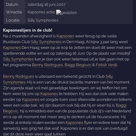
Datum
zaterdag 16 juni 2007
Winactie
Kapsones actie
Locatie
Silly Symphonies
Kapsoneslijers in de club!
Na 2 maanden afwezigheid is
Kapsones
weer terug op de vaste
thuisbasis Club
Silly Symphonies
in Den Haag. Al bijna 3 jaar lang weet
Kapsones
Den Haag weer op ze kop te zetten en doet dit weer met een
spetterende editie en wel op zaterdag 16 Juni. Op de plaats van misdrijf
Silly Symphonies
kan je dan ook weer helemaal uit je dak gaan met op
het programma
Benny Rodrigues
,
Baggi Begovic
&
Fetish Verdi
.
Benny Rodrigues
is uiteraard een bekend gezicht in Club
Silly
Symphonies
. Hij is een van de drukst bezette mannen van het moment.
Zijn agenda staat vol met geweldige boekingen, en wij treffen het om
hem weer bij ons op
Kapsones
te hebben. Hij was dan ook vele malen
eerder op
Kapsones
en zorgde toen voor sfeervolle avonden en telkens
weer een volle bak, wij zijn daarom ook blij dat hij er weer bij is.
Baggi
Begovic
, hij is inmiddels één van de populairste club dj’s van Nederland
en is op dit moment niet meer weg te denken uit de housescene. Hij
sierde al enkele malen eerder een
Kapsones
flyer en iedere keer dat hij
aanwezig was ging het dak eraf. Kapsones is er dan ook van overtuigd
dat dit deze keer weer gaat lukken.