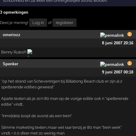
schoonheid en zal weer een onvergetelijke avond worden.
3 opmerkingen
Deel je mening!
Log in
of
registreer
omeriozz
8 juni 2007 20:16
Benny Rules!!!
Spenker
9 juni 2007 00:18
''op het strand van Scheveningen bij Billabong Beach club er zijn al 2
spetterende edities geweest''
Aparte texten als je zo'n 80 man op de vorige editie ook n ''spetterende
editie'' vindt..
''Inmiddels loopt de avond als een trein''
Slimme marketing texten..maar wel raar tenzij je 80 man ''trein werk''
vindt..+ 0,0 sfeer met zo weinig man.