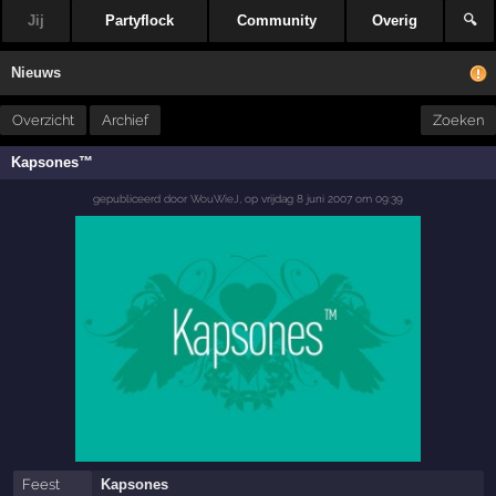
Jij
Partyflock
Community
Overig
🔍
Nieuws
Overzicht
Archief
Zoeken
Kapsones™
gepubliceerd door
WouWieJ
,
op
vrijdag 8 juni 2007 om 09:39
Feest
Kapsones