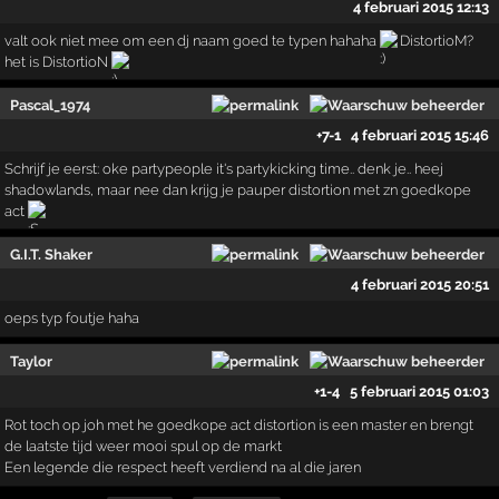
4 februari 2015 12:13
valt ook niet mee om een dj naam goed te typen hahaha
DistortioM?
het is DistortioN
Pascal_1974
+7
-1
4 februari 2015 15:46
Schrijf je eerst: oke partypeople it's partykicking time.. denk je.. heej
shadowlands, maar nee dan krijg je pauper distortion met zn goedkope
act
G.I.T. Shaker
4 februari 2015 20:51
oeps typ foutje haha
Taylor
+1
-4
5 februari 2015 01:03
Rot toch op joh met he goedkope act distortion is een master en brengt
de laatste tijd weer mooi spul op de markt
Een legende die respect heeft verdiend na al die jaren