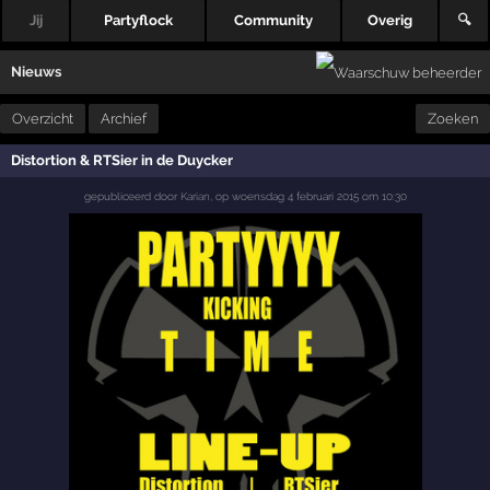
Jij
Partyflock
Community
Overig
🔍
Nieuws
Overzicht
Archief
Zoeken
Distortion & RTSier in de Duycker
gepubliceerd door
Karian
,
op
woensdag 4 februari 2015 om 10:30