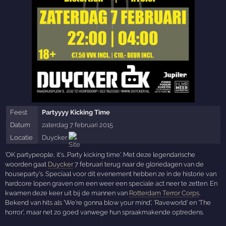
Feest
Partyyyy Kicking Time
Datum
zaterdag 7 februari 2015
Locatie
Duycker
'OK partypeople, it's...Party kicking time'. Met deze legendarische
woorden gaat
Duycker
7 februari terug naar de gloriedagen van de
houseparty's. Speciaal voor dit evenement hebben ze in de historie van
hardcore lopen graven om een weer een speciale act neer te zetten. En
kwamen deze keer uit bij de mannen van
Rotterdam Terror Corps
.
Bekend van hits als 'We're gonna blow your mind', 'Raveworld' en 'The
horror', maar net zo goed vanwege hun spraakmakende optredens.