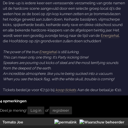
De line-up is iedere keer een verrassende verzameling van grote namen
uit de hardcore scene aangevuld door een selecte groep local dj's die
weten hoe ze de boel op zijn kop kunnen zetten en je trommelvliezen
het nodige geweld aan zullen doen, Keiharde basslijnen, vlijmscherpe
kicks, spijkerharde beats, keiharde early rave en dikke oldschool sound
en alle bekende hardcore-klappers van de afgelopen twintig jaar. Het
wordt weer een gezellig avondje terug naar de tijd van de
Energiehal
,
die Hoofddorp op zijn grondvesten zullen doen schudden!
The power of the true
Energiehal
is still lurking.
This can mean only one thing: It's Party kicking time!
Speakers are pouring out kicks of steel and the most terrifying sounds
from the deepest of the earth.
An incredible atmosphere, like you're being sucked into a vacuum.
When you see the black flag, with the white skull...trouble is coming!
Tickets bestel je voor €7,50 bij
koop tickets
. Aan de deur betaal je €10.
4 opmerkingen
Deel je mening!
Log in
of
registreer
Tomato Joe