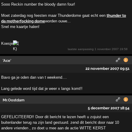
Sooo Reckin number the bloody damn four!
Moet zaterdag nog feesten maar Thunderdome gaat echt een
thunder to
da motherfocking dome
worden ouwe...
Snel me kaartje halen!
Koesje
laatste aanpassing
1 november 2007 19:58
'Ace'
22 november 2007 09:51
Bavo ga je oden dan van t weekend....
Lang gelede word tijd dat je weer x langs komt!!
Mr.Oostdam
5 december 2007 18:54
GEFELICITEERD!! Door dit bericht te lezen heeft u zojuist een
buitenlander terug na zijn land gestuurd. zend dit bericht door naar 10
andere vrienden , zo doet u mee aan de actie WITTE KERST