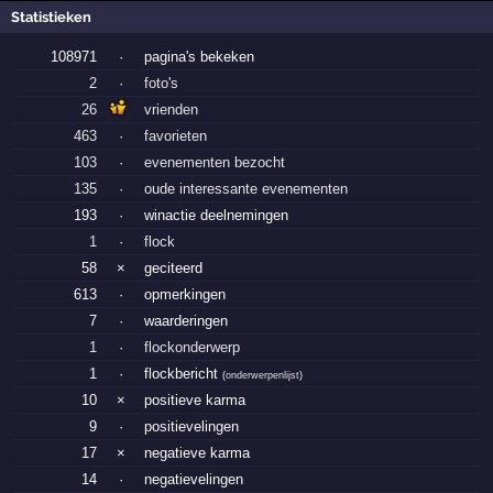
Statistieken
108971
·
pagina's bekeken
2
·
foto's
26
vrienden
463
·
favorieten
103
·
evenementen bezocht
135
·
oude interessante evenementen
193
·
winactie deelnemingen
1
·
flock
58
×
geciteerd
613
·
opmerkingen
7
·
waarderingen
1
·
flockonderwerp
1
·
flockbericht
(
onderwerpenlijst
)
10
×
positieve karma
9
·
positievelingen
17
×
negatieve karma
14
·
negatievelingen