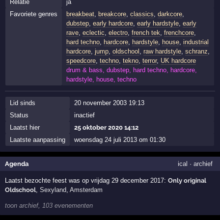
Relatie
ja
Favoriete genres
breakbeat
,
breakcore
,
classics
,
darkcore
,
dubstep
,
early hardcore
,
early hardstyle
,
early
rave
,
eclectic
,
electro
,
french tek
,
frenchcore
,
hard techno
,
hardcore
,
hardstyle
,
house
,
industrial
hardcore
,
jump
,
oldschool
,
raw hardstyle
,
schranz
,
speedcore
,
techno
,
tekno
,
terror
,
UK hardcore
drum & bass, dubstep, hard techno, hardcore,
hardstyle, house, techno
Lid sinds
20 november 2003 19:13
Status
inactief
Laatst hier
25 oktober 2020 14:12
Laatste aanpassing
woensdag 24 juli 2013 om 01:30
Agenda
ical
·
archief
Laatst bezochte feest was op vrijdag 29 december 2017:
Only original
Oldschool
,
Sexyland
,
Amsterdam
toon archief, 103 evenementen