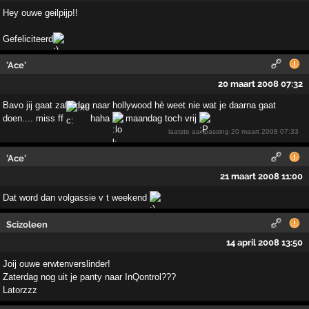
Hey ouwe geilpijp!!
Gefeliciteerd
'Ace'
20 maart 2008 07:32
Bavo jij gaat zaterdag naar hollywood hè weet nie wat je daarna gaat
doen.... miss ff
haha
maandag toch vrij
laatste aanpassing
20 maart 2008 07:33
'Ace'
21 maart 2008 11:00
Dat word dan volgassie v t weekend
Scizoleen
14 april 2008 13:50
Joij ouwe erwtenverslinder!
Zaterdag nog uit je panty naar InQontrol???
Latorzzz