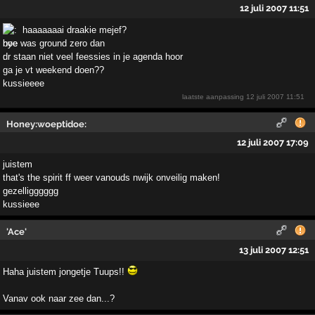
12 juli 2007 11:51
haaaaaaai draakie mejef?
hoe was ground zero dan
dr staan niet veel feessies in je agenda hoor
ga je vt weekend doen??
kussieeee
laatste aanpassing
12 juli 2007 11:51
Honey:woeptidoe:
12 juli 2007 17:09
juistem
that's the spirit ff weer vanouds nwijk onveilig maken!
gezelligggggg
kussieee
'Ace'
13 juli 2007 12:51
Haha juistem jongetje Tuups!!
Vanav ook naar zee dan...?