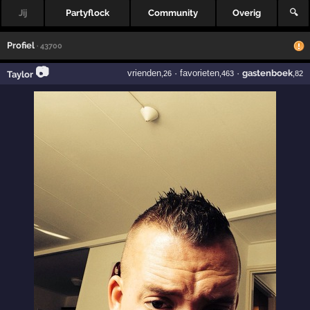
Jij
Partyflock
Community
Overig
🔍
Profiel
· 43700
📷
vrienden
·
favorieten
·
gastenboek
Taylor
,26
,463
,82