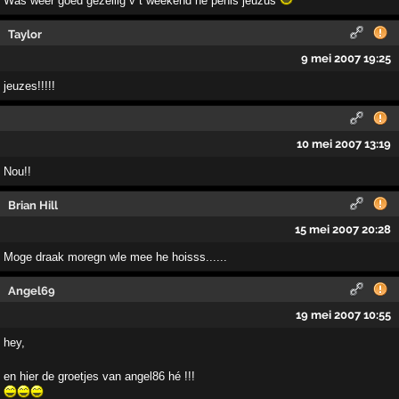
Was weer goed gezellig v t weekend hè penis jeuzus
Taylor
9 mei 2007 19:25
jeuzes!!!!!
10 mei 2007 13:19
Nou!!
Brian Hill
15 mei 2007 20:28
Moge draak moregn wle mee he hoisss......
Angel69
19 mei 2007 10:55
hey,
en hier de groetjes van angel86 hé !!!