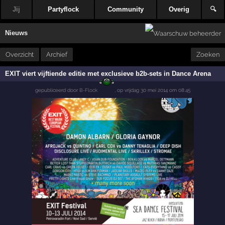
Jij
Partyflock
Community
Overig
🔍
Nieuws
Overzicht
Archief
Zoeken
EXIT viert vijftiende editie met exclusieve b2b-sets in Dance Arena
gepubliceerd door
B-Flock
,
op
vrijdag 30 mei 2014 om 08:45