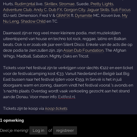
Hurts,
Rudim3ntal
live,
Skrillex
,
Stromae
, Suede,
Pretty Lights
,
Adventure Club
,
Andy C
,
Dub FX
,
Gorgon City
,
Jaguar Skills
,
Sub Focus
(DJ-set), Dimension, Fred V &
GRAFIX
ft.
Dynamite
MC, Koven live,
My
Nu Leng
,
Shadow Child
en TC.
Daarnaast zijn er nog veel meer kleinere podia, met muziekstijlen
uiteenlopend van house en techno tot rock, reggae, latino en Balkan
beats. Ook is er zoals elk jaar een Silent Disco. Enkele van de acts die op
deze podia te zien zullen zijn, zijn
Asian Dub Foundation
, The Afghan
Whigs, Madball, Sabaton, Mighty Oaks en Tricot.
Tickets voor het festival zijn te verkrijgen voor slechts €122 en een ticket
voor de festivalcamping kost €33. Vanuit Nederland en België laat Big
East bussen naar het festival rijden voor €159. In Servië is het in juli
doorgaans warm en zonnig, daarom vindt het festival vooral 's avonds en
's nachts plaats. Overdag wordt vaak verkoeling gezocht aan het strand
aan de Donau. Voor meer info:
Exitfest.nl
.
Tickets zijn te koop via
koop tickets
.
1 opmerking
Deel je mening!
Log in
of
registreer