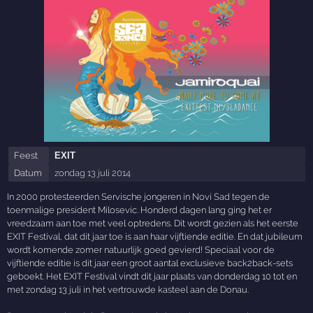
Feest
EXIT
Datum
zondag 13 juli 2014
In 2000 protesteerden Servische jongeren in Novi Sad tegen de
toenmalige president Milosevic. Honderd dagen lang ging het er
vreedzaam aan toe met veel optredens. Dit wordt gezien als het eerste
EXIT Festival, dat dit jaar toe is aan haar vijftiende editie. En dat jubileum
wordt komende zomer natuurlijk goed gevierd! Speciaal voor de
vijftiende editie is dit jaar een groot aantal exclusieve back2back-sets
geboekt. Het EXIT Festival vindt dit jaar plaats van donderdag 10 tot en
met zondag 13 juli in het vertrouwde kasteel aan de Donau.