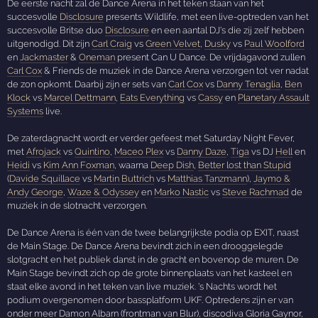
De eerste nacht zal de Dance Arena in het teken staan van het
succesvolle
Disclosure
presents Wildlife, met een live-optreden van het
succesvolle Britse duo
Disclosure
en een aantal DJ's die zij zelf hebben
uitgenodigd. Dit zijn
Carl Craig
vs
Green Velvet
,
Dusky
vs
Paul Woolford
en
Jackmaster
&
Oneman
present Can U Dance. De vrijdagavond zullen
Carl Cox
& Friends de muziek in de Dance Arena verzorgen tot ver nadat
de zon opkomt. Daarbij zijn er sets van
Carl Cox
vs
Danny Tenaglia
,
Ben
Klock
vs
Marcel Dettmann
,
Eats Everything
vs
Cassy
en
Planetary Assault
Systems
live.
De zaterdagnacht wordt er verder gefeest met Saturday Night Fever,
met
Afrojack
vs
Quintino
,
Maceo Plex
vs
Danny Daze
,
Tiga
vs DJ
Hell
en
Heidi
vs
Kim Ann Foxman
, waarna
Deep Dish
,
Better lost than Stupid
(
Davide Squillace
vs
Martin Buttrich
vs
Matthias Tanzmann
),
Jaymo &
Andy George
,
Waze & Odyssey
en
Marko Nastic
vs
Steve Rachmad
de
muziek in de slotnacht verzorgen.
De Dance Arena is één van de twee belangrijkste podia op EXIT, naast
de Main Stage. De Dance Arena bevindt zich in een drooggelegde
slotgracht en het publiek danst in de gracht en bovenop de muren. De
Main Stage bevindt zich op de grote binnenplaats van het kasteel en
staat elke avond in het teken van live muziek. 's Nachts wordt het
podium overgenomen door bassplatform UKF. Optredens zijn er van
onder meer Damon Albarn (frontman van Blur), discodiva Gloria Gaynor,