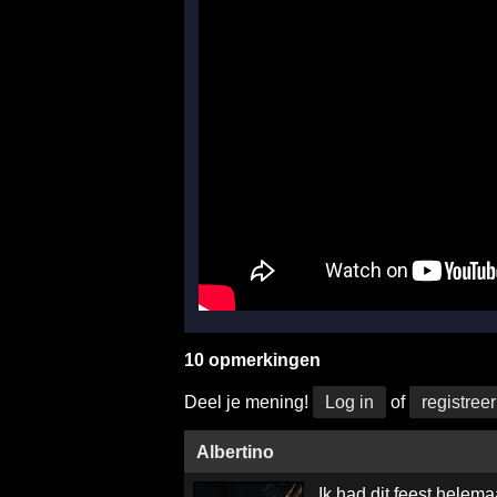
10 opmerkingen
Deel je mening!
Log in
of
registreer
Albertino
Ik had dit feest helema