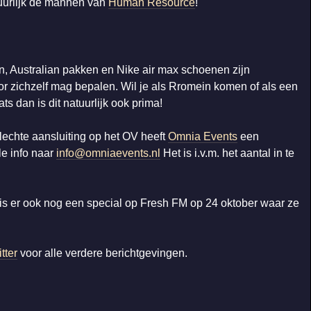
uurlijk de mannen van
Human Resource
!
, Australian pakken en Nike air max schoenen zijn
or zichzelf mag bepalen. Wil je als Rromein komen of als een
s dan is dit natuurlijk ook prima!
lechte aansluiting op het OV heeft
Omnia Events
een
le info naar
info@omniaevents.nl
Het is i.v.m. het aantal in te
is er ook nog een special op Fresh FM op 24 oktober waar ze
tter
voor alle verdere berichtgevingen.