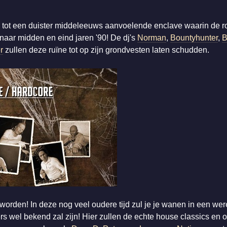
tot een duister middeleeuws aanvoelende enclave waarin de r
aar midden en eind jaren '90! De dj's
Norman
,
Bountyhunter
,
B
r
zullen deze ruïne tot op zijn grondvesten laten schudden.
orden! In deze nog veel oudere tijd zul je je wanen in een were
rs wel bekend zal zijn! Hier zullen de echte house classics en 