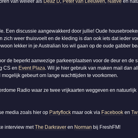
toren van weleer als
Deaz D
,
Peter van Leeuwen
,
Native
en nat
de. Een discussie aangewakkerd door jullie! Oude housebroeken
zich weer thuisvoelt en de kleding is dan ook iets dat ieder vo
ewoon lekker in je Australian los wil gaan op de oude gabber beat
oor de beperkt aanwezige parkeerplaatsen voor de deur en de s
ag CS en
Event Plaza
. Wil je hier gebruik van maken mail dan al
el mogelijk gebeurt om lange wachttijden te voorkomen.
erdome Radio waar ze twee vrijkaarten weggeven en natuurlijk 
se media zoals hier op
Partyflock
maar ook via
Facebook
en
Twi
ke interview met
The Darkraver
en
Norman
bij FreshFM!