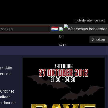
mobiele site
·
contact
🇳🇱
­
Zoeken
n! Alle
bers die
0 tot het
 alleen
n door de