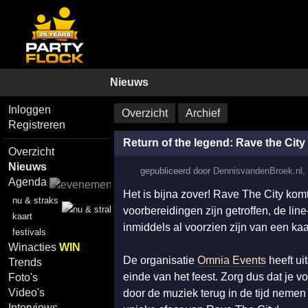
Nieuws
Inloggen
Overzicht
Archief
Registreren
Return of the legend: Rave the City 
Overzicht
Nieuws
gepubliceerd door
DennisvandenBroek.nl
,
Agenda
Het is bijna zover! Rave The City kom
nu & straks
voorbereidingen zijn getroffen, de line
kaart
inmiddels al voorzien zijn van een kaa
festivals
Winacties
WIN
De organisatie
Omnia Events
heeft ui
Trends
einde van het feest. Zorg dus dat je v
Foto's
Video's
door de muziek terug in de tijd nemen
Interviews