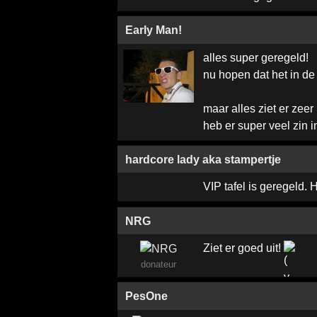
Early Man!
alles super geregeld!
nu hopen dat het in de 
maar alles ziet er zeer 
heb er super veel zin i
hardcore lady aka stampertje
VIP tafel is geregeld. H
NRG
Ziet er goed uit!
donateur
PesOne