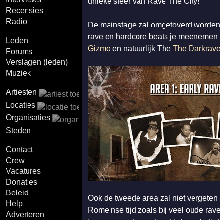
unieke sfeer van Rave The City!
Recensies
Radio
De mainstage zal omgetoverd worden 
rave en hardcore beats je meenemen n
Leden
Gizmo
en natuurlijk The
The Darkrave
Forums
Verslagen (leden)
Muziek
Artiesten
Locaties
Organisaties
Steden
Contact
Crew
Vacatures
Donaties
Beleid
Ook de tweede area zal niet vergeten w
Help
Romeinse tijd zoals bij veel oude rave
Adverteren