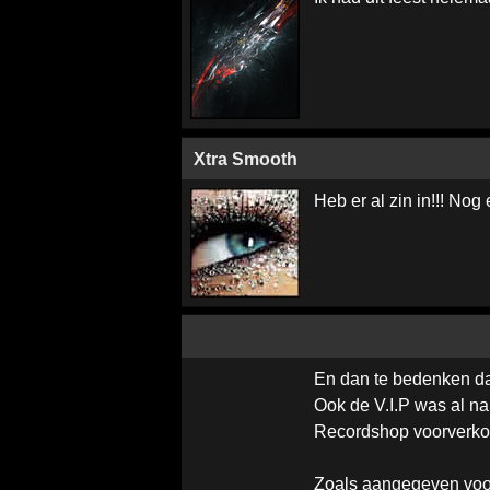
Xtra Smooth
Heb er al zin in!!! Nog
En dan te bedenken dat
Ook de V.I.P was al na 
Recordshop voorverkoop
Zoals aangegeven voor 