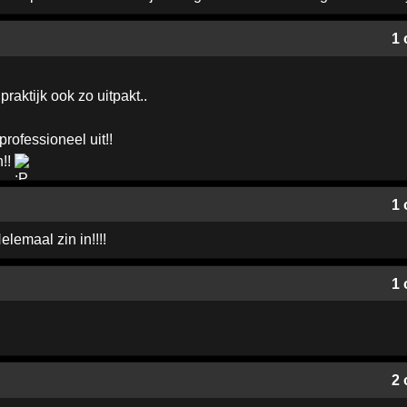
1 
praktijk ook zo uitpakt..
professioneel uit!!
n!!
1 
elemaal zin in!!!!
1 
2 