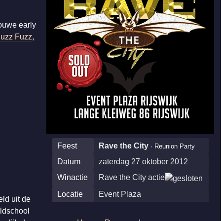
ouwe early
uzz Fuzz
,
Feest
Rave the City
· Reunion Party
Datum
zaterdag 27 oktober 2012
Winactie
Rave the City actie
Locatie
Event Plaza
ld uit de
oldschool