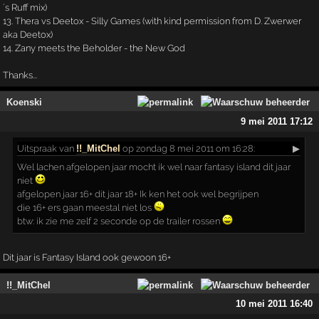
´s Ruff mix)
13. Thera vs Deetox - Silly Games (with kind permission from D. Zwerwer
aka Deetox)
14. Zany meets the Beholder - the New God
Thanks...
Koenski
9 mei 2011 17:12
Uitspraak
van
!!_MitChel
op zondag 8 mei 2011 om 16:28:
▶
Wel lachen afgelopen jaar mocht ik wel naar fantasy island dit jaar
niet
afgelopen jaar 16+ dit jaar 18+ Ik ken het ook wel begrijpen
die 16+ ers gaan meestal niet los
btw: ik zie me zelf 2 seconde op de trailer rossen
Dit jaar is Fantasy Island ook gewoon 16+
!!_MitChel
10 mei 2011 16:40