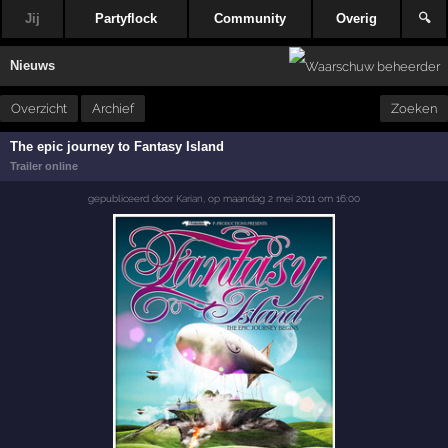
Jij
Partyflock
Community
Overig
🔍
Nieuws
Overzicht
Archief
Zoeken
The epic journey to Fantasy Island
Trailer online
gepubliceerd door
Karian
,
op
maandag 2 mei 2011 om 16:00