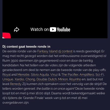
Dj contest gaat tweede ronde in
De eerste ronde van de
Fantasy Island dj contest
is reeds geeindigd. Er
mag met recht gezegd worden dat het enthousiasme overweldigend is!
Ruim 3500 stemmen zijn gegenereerd voor en door de twintig
kandidaten. Na het tellen van de votes zijn de volgende artiesten
geselecteerd om deel te nemen aan de tweede ronde van de play-offs:
Royal
and
Menotie
,
Silvio Aquila
,
Viruz
&
The Pacifier
,
Amplifierz
,
Sci-Fi
,
Unique
,
Xardio
,
Chong
,
Double Dutch
,
Minion
,
Royinho
en, last but not
least
Renedy
. Zij kunnen zich opmaken voor het vervolg van de strijd! De
tellers worden gereset:
the battle is on once again!'
Deze tweede ronde
loopt tot en met 9 mei 16:00 stipt. Daarna wordt bekendgemaakt welke
dj's tijdens de 'Grande Finale' week van 9 tot en met 16 mei
overgebleven zijn.