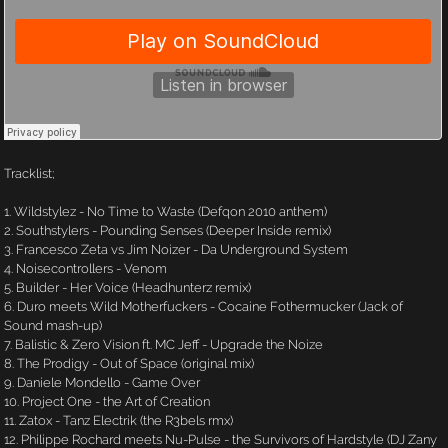
Tracklist;
1. Wildstylez - No Time to Waste (Defqon 2010 anthem)
2. Southstylers - Pounding Senses (Deeper Inside remix)
3. Francesco Zeta vs Jim Noizer - Da Underground System
4. Noisecontrollers - Venom
5. Builder - Her Voice (Headhunterz remix)
6. Duro meets Wild Motherfuckers - Cocaine Fothermucker (Jack of
Sound mash-up)
7. Balistic & Zero Vision ft. MC Jeff - Upgrade the Noize
8. The Prodigy - Out of Space (original mix)
9. Daniele Mondello - Game Over
10. Project One - the Art of Creation
11. Zatox - Tanz Electrik (the R3bels rmx)
12. Philippe Rochard meets Nu-Pulse - the Survivors of Hardstyle (DJ Zany