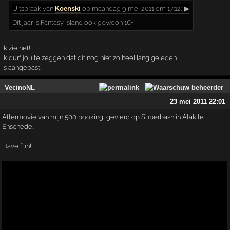
Uitspraak
van
Koenski
op maandag 9 mei 2011 om 17:12:
▶
Dit jaar is Fantasy Island ook gewoon 16+
Ik zie het!
Ik durf jou te zeggen dat dit nog niet zo heel lang geleden
is aangepast.
VecinoNL
23 mei 2011 22:01
Aftermovie van mijn 500 booking, gevierd op Superbash in Atak te
Enschede..
Have fun!!