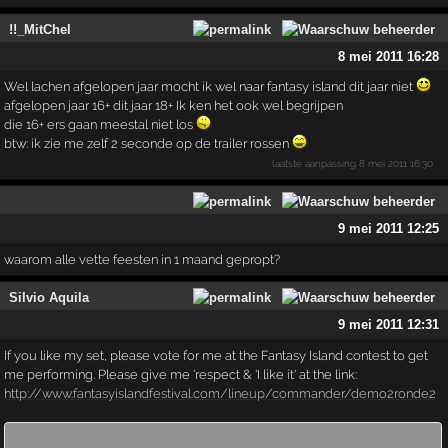
!!_MitChel
8 mei 2011 16:28
Wel lachen afgelopen jaar mocht ik wel naar fantasy island dit jaar niet
afgelopen jaar 16+ dit jaar 18+ Ik ken het ook wel begrijpen
die 16+ ers gaan meestal niet los
btw: ik zie me zelf 2 seconde op de trailer rossen
laatste aanpassing
8 mei 2011 16:30
9 mei 2011 12:25
waarom alle vette feesten in 1 maand gepropt?
Silvio Aquila
9 mei 2011 12:31
If you like my set, please vote for me at the Fantasy Island contest to get
me performing. Please give me 'respect & 'I like it' at the link:
http://www.fantasyislandfestival.com/lineup/commander/demo2ronde2