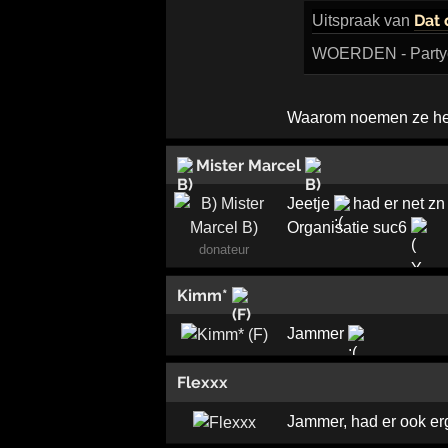
Dat 
Uitspraak
van
WOERDEN - Partycen
Waarom noemen ze het
Mister Marcel
Jeetje
had er net zn
Organisatie suc6
donateur
Kimm*
Jammer
Flexxx
Jammer, had er ook erg