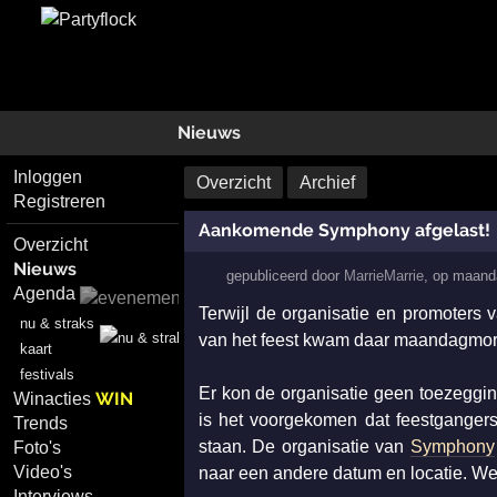
Nieuws
Inloggen
Overzicht
Archief
Registreren
Aankomende Symphony afgelast!
Overzicht
Nieuws
gepubliceerd door
MarrieMarrie
,
op
maand
Agenda
Terwijl de organisatie en promoters
nu & straks
van het feest kwam daar maandagmorg
kaart
festivals
Er kon de organisatie geen toezeggin
WIN
Winacties
is het voorgekomen dat feestgangers
Trends
staan. De organisatie van
Symphony
Foto's
Video's
naar een andere datum en locatie. Wel
Interviews