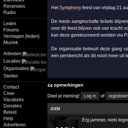
Recensies
Het
Symphony
feest van vrijdag 21 a
Radio
De reeds aangeschafte tickets blijve
Leden
voor dit feest blijven ook van kracht v
Forums
kan deze geretourneerd worden via P
Verslagen (leden)
Muziek
De organisatie betreurt deze gang va
Artiesten
een persbericht als dit nooit meer uit
Locaties
Organisaties
Steden
24 opmerkingen
Contact
Crew
Deel je mening!
Log in
of
registreer
Vacatures
Donaties
AXN
Beleid
Help
Erg jammer, niets tegen
Adverteren