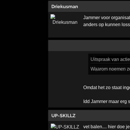
Driekusman
Jammer voor organisati
anders op kunnen losse
Uitspraak
van acti
Waarom noemen ze 
Omdat het zo staat in
Idd Jammer maar erg s
UP-SKILLZ
vet balen.... hier doe je