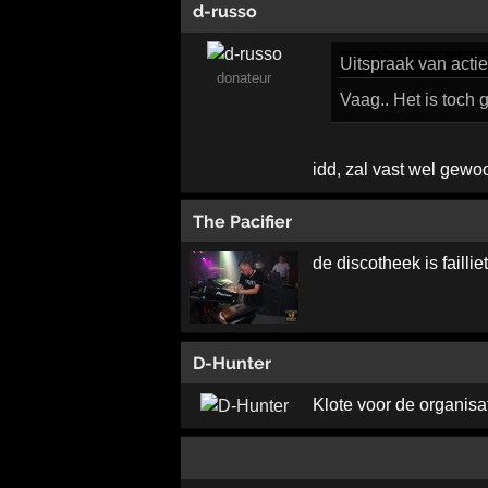
d-russo
Uitspraak
van acti
donateur
Vaag.. Het is toch
idd, zal vast wel gewo
The Pacifier
de discotheek is failli
D-Hunter
Klote voor de organisa