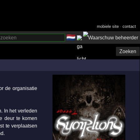
mobiele site
·
contact
🇳🇱
­
Zoeken
r de organisatie
 In het verleden
te deur te komen
t te verplaatsen
nd.