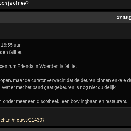
oon ja of nee?
17 au
9 16:55 uur
en failliet
trum Friends in Woerden is failliet.
 open, maar de curator verwacht dat de deuren binnen enkele da
ht. Wat er met het pand gaat gebeuren is nog niet duidelijk.
ten onder meer een discotheek, een bowlingbaan en restaurant.
recht.nl/nieuws/214397