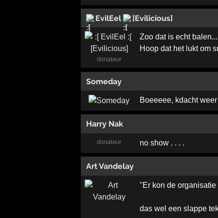
EvilEel
[Evilicious]
Zoo dat is echt balen...
Hoop dat het lukt om s
donateur
Someday
Boeeeee, kdacht weer f
Harry Nak
donateur
no show . . . .
Art Vandelay
"Er kon de organisati
das wel een slappe tekst