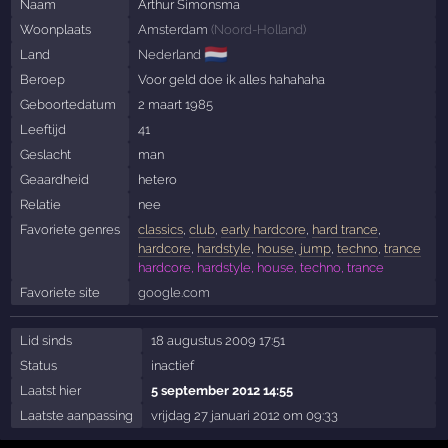
Naam
Arthur Simonsma
Woonplaats
Amsterdam
(
Noord-Holland
)
🇳🇱
Land
Nederland
Beroep
Voor geld doe ik alles hahahaha
Geboortedatum
2 maart 1985
Leeftijd
41
Geslacht
man
Geaardheid
hetero
Relatie
nee
Favoriete genres
classics
,
club
,
early hardcore
,
hard trance
,
hardcore
,
hardstyle
,
house
,
jump
,
techno
,
trance
hardcore, hardstyle, house, techno, trance
Favoriete site
google.com
Lid sinds
18 augustus 2009 17:51
Status
inactief
Laatst hier
5 september 2012 14:55
Laatste aanpassing
vrijdag 27 januari 2012 om 09:33