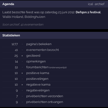
Agenda
ical
·
archief
Laatst bezochte feest was op zaterdag 23 juni 2012:
Defqon.1 festival
,
Walibi Holland
,
Biddinghuizen
toon archief, 41 evenementen
Statistieken
1277
·
pagina's bekeken
41
·
evenementen bezocht
25
×
geciteerd
14
·
opmerkingen
51
·
forumberichten
(
onderwerpenlijst
)
10
×
positieve karma
10
·
positievelingen
10
×
negatieve karma
9
·
negatievelingen
7
·
privéberichten verzonden
9
·
privéberichten ontvangen