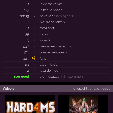
1
·
in de toekomst
177
·
in het verleden
20289
×
bekeken
sinds 24 april 2012
8
·
nieuwsberichten
1
·
fotoshoot
55
·
foto's
9
·
video's
938
·
bezoekers ·
herkomst
476
·
unieke bezoekers
229
fans
141
·
albumfoto's
2
·
waarderingen
zeer goed
·
stemresultaat
(389 stemmen)
Video's
overzicht van alle video's