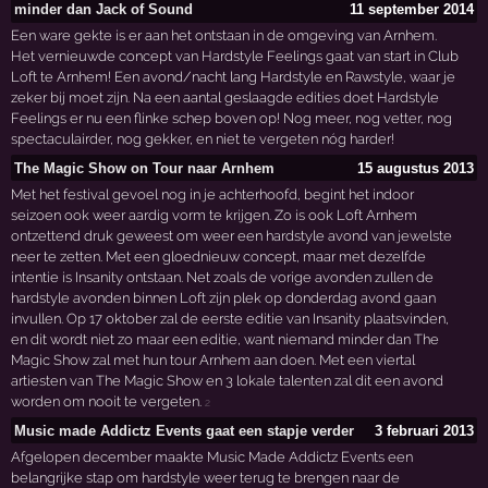
minder dan Jack of Sound
11 september 2014
Een ware gekte is er aan het ontstaan in de omgeving van Arnhem.
Het vernieuwde concept van Hardstyle Feelings gaat van start in Club
Loft te Arnhem! Een avond/nacht lang Hardstyle en Rawstyle, waar je
zeker bij moet zijn. Na een aantal geslaagde edities doet Hardstyle
Feelings er nu een flinke schep boven op! Nog meer, nog vetter, nog
spectaculairder, nog gekker, en niet te vergeten nóg harder!
The Magic Show on Tour naar Arnhem
15 augustus 2013
Met het festival gevoel nog in je achterhoofd, begint het indoor
seizoen ook weer aardig vorm te krijgen. Zo is ook Loft Arnhem
ontzettend druk geweest om weer een hardstyle avond van jewelste
neer te zetten. Met een gloednieuw concept, maar met dezelfde
intentie is Insanity ontstaan. Net zoals de vorige avonden zullen de
hardstyle avonden binnen Loft zijn plek op donderdag avond gaan
invullen. Op 17 oktober zal de eerste editie van Insanity plaatsvinden,
en dit wordt niet zo maar een editie, want niemand minder dan The
Magic Show zal met hun tour Arnhem aan doen. Met een viertal
artiesten van The Magic Show en 3 lokale talenten zal dit een avond
worden om nooit te vergeten.
2
Music made Addictz Events gaat een stapje verder
3 februari 2013
Afgelopen december maakte Music Made Addictz Events een
belangrijke stap om hardstyle weer terug te brengen naar de