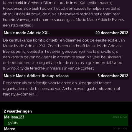
Korenmarkt in Arnhem. Dit resultuurde in de XXL edities waarbij
Frequencerz de taak had om het tot een succes te helpen, en dat is
absoluut gelukt zowel de dj's als bezoekers hadden het enorm naar
hun zin. Vanwege dit enorme succes gaat Music Made Addictz Events
een stap verder.
6
Music made Addictz XXL
20 december 2012
De kerstvakantie komt dichterbij en daarmee ook de eerste editie van
Music Made Addictz XXL. Zoals bekend is heeft Music Made Addictz
Events een dj contest in het leven geroepen om via talentvolle dj's
een kans te geven ook eens in Arnhem te staan. Na veel beluisteren
en beoordelen is de organisatie tot de conclusie gekomen dat Udex
& Simplicity de terechte winnaars zijn van de contest.
Music Made Addictz line-up release
3 december 2012
Begonnen als een feestje voor talenten en uitgegroeid tot een
organisatie die de binnenstad van Arnhem weer gaat omtoveren tot
hardstyle-domein.
10
2 waarderingen
2023-11-02
Melissa123
5stars
2014-11-01
Marco