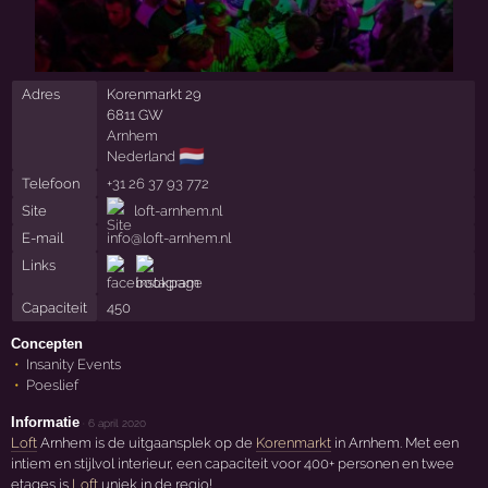
Adres
Korenmarkt 29
6811 GW
Arnhem
🇳🇱
Nederland
Telefoon
+31 26 37 93 772
Site
loft-arnhem.nl
E-mail
info@loft-arnhem.nl
Links
Capaciteit
450
Concepten
Insanity Events
Poeslief
Informatie
·
6 april 2020
Loft
Arnhem is de uitgaansplek op de
Korenmarkt
in Arnhem. Met een
intiem en stijlvol interieur, een capaciteit voor 400+ personen en twee
etages is
Loft
uniek in de regio!