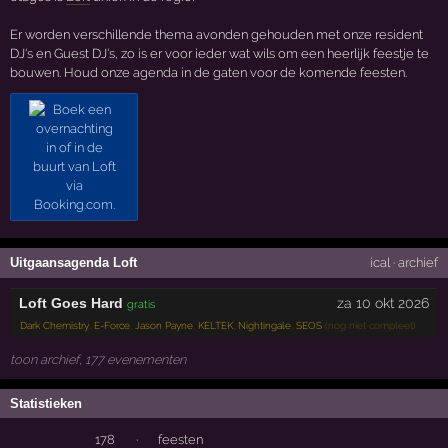
Er worden verschillende thema avonden gehouden met onze resident
DJ's en Guest DJ's, zo is er voor ieder wat wils om een heerlijk feestje te
bouwen. Houd onze agenda in de gaten voor de komende feesten.
Uitgaansagenda Loft
ical
·
archief
Loft Goes Hard
za 10 okt 2026
gratis
Dark Chemistry
,
E-Force
,
Jason Payne
,
KELTEK
,
Nightingale
,
SEOS
(nog niet compleet)
toon archief, 177 evenementen
Statistieken
178
·
feesten