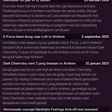
Dancetour dit jaar in 11 steden
29 februari 2016
Over iets meer dan een maand start het 13e Dancetour seizoen.
Traditiegetrouw is in Arnhem met Pasen de eerste editie. Dit jaar
bezoekt Dancetour 11 steden van Leeuwarden tot Maastricht. Het
Dancetour Projects programma is verder uitgebreid en richt zich op
onderwijs, talentenontwikkeling en jongeren met een beperking.
Nieuw dit jaar is een leeftijdsgrens van 16 jaar.
E-Force keert terug naar Loft in Arnhem
2 september 2015
Inmiddels is het alweer 2,5 jaar geleden dat E-Force, Loft in Arnhem
sloopte! Deze avond was helemaal uitverkocht & daarom kiezen Dark
Chemistry, Future of Hardstyle & Loft Arnhem ervoor om E-Force
terug te halen naar Arnhem!
Dark Chemistry viert 3 jarig bestaan in Arnhem
31 januari 2015
De tijd gaat snel en zo ook met de heren van Dark Chemistry,
inmiddels alweer 3 jaar volop aan de gang, maar nog steeds vol
passie! Op vrijdag 27 februari zal er een knallend feest gehouden
worden om met iedereen het 3 jarig bestaan te vieren. Het
evenement zal plaatsvinden in Loft te Arnhem, gevestigd op de
Korenmarkt. De line-up zal voornamelijk bestaan uit artiesten waar
Dark Chemistry in het verleden maar ook in het heden veel
draaiplezier mee heeft gehad.
Vernieuwde concept Hardstyle Feelings kick-off met niemand