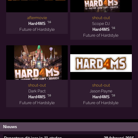
aftermovie
shout-out
'16
Hard4MS
Scope DJ
'16
Future of Hardstyle
Hard4MS
Future of Hardstyle
shout-out
shout-out
Dark Pact
Jason Payne
'16
'16
Hard4MS
Hard4MS
Future of Hardstyle
Future of Hardstyle
Nieuws