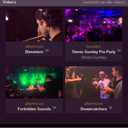
Video's
overzicht van alle video's
aftermovie
beelden
'14
'14
Dierentuin
Stereo Sunday Pre Party
Stereo Sunday
aftermovie
aftermovie
'13
'12
Forbidden Sounds
Dreamcatchers