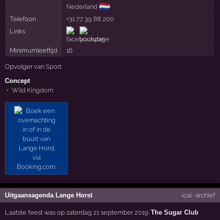
🇳🇱
Nederland
Telefoon
+31 77 39 88 200
Links
Minimumleeftijd
16
Opvolger van
Sport
.
Concept
Wild Kingdom
Uitgaansagenda Lange Horst
ical
·
archief
Laatste feest was op zaterdag 21 september 2019:
The Sugar Club