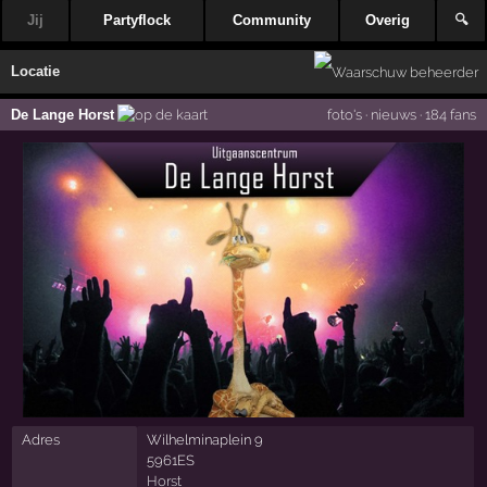
Jij
Partyflock
Community
Overig
🔍
Locatie
De Lange Horst
foto's
·
nieuws
·
184 fans
Adres
Wilhelminaplein 9
5961ES
Horst