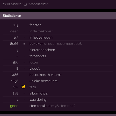
toon archief, 143 evenementen
Statistieken
143
·
feesten
geen
·
in de toekomst
143
·
in het verleden
8066
×
bekeken
sinds 25 november 2008
3
·
nieuwsberichten
4
·
fotoshoots
516
·
foto's
8
·
video's
2486
·
bezoekers ·
herkomst
1058
·
unieke bezoekers
184
fans
248
·
albumfoto's
1
·
waardering
goed
·
stemresultaat
(1196 stemmen)