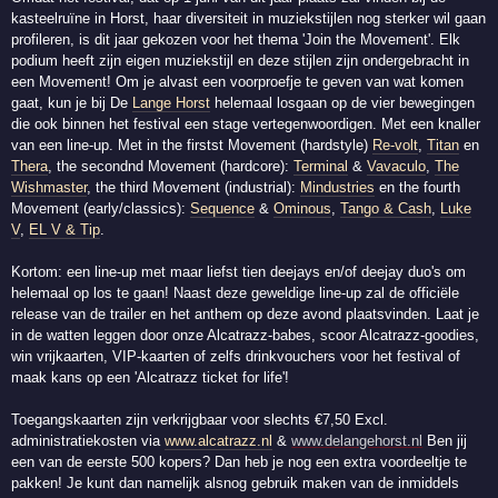
kasteelruïne in Horst, haar diversiteit in muziekstijlen nog sterker wil gaan
profileren, is dit jaar gekozen voor het thema 'Join the Movement'. Elk
podium heeft zijn eigen muziekstijl en deze stijlen zijn ondergebracht in
een Movement! Om je alvast een voorproefje te geven van wat komen
gaat, kun je bij De
Lange Horst
helemaal losgaan op de vier bewegingen
die ook binnen het festival een stage vertegenwoordigen. Met een knaller
van een line-up. Met in the firstst Movement (hardstyle)
Re-volt
,
Titan
en
Thera
, the secondnd Movement (hardcore):
Terminal
&
Vavaculo
,
The
Wishmaster
, the third Movement (industrial):
Mindustries
en the fourth
Movement (early/classics):
Sequence
&
Ominous
,
Tango & Cash
,
Luke
V
,
EL V & Tip
.
Kortom: een line-up met maar liefst tien deejays en/of deejay duo's om
helemaal op los te gaan! Naast deze geweldige line-up zal de officiële
release van de trailer en het anthem op deze avond plaatsvinden. Laat je
in de watten leggen door onze Alcatrazz-babes, scoor Alcatrazz-goodies,
win vrijkaarten, VIP-kaarten of zelfs drinkvouchers voor het festival of
maak kans op een 'Alcatrazz ticket for life'!
Toegangskaarten zijn verkrijgbaar voor slechts €7,50 Excl.
administratiekosten via
www.alcatrazz.nl
&
www.delangehorst.nl
Ben jij
een van de eerste 500 kopers? Dan heb je nog een extra voordeeltje te
pakken! Je kunt dan namelijk alsnog gebruik maken van de inmiddels