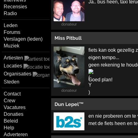
Ja.. bus heen, taxi ter
Recensies
Radio
donateur
Leden
Forums
Miss Pitbull
Verslagen (leden)
Muziek
fiets kan ook gezellig zi
eigen tempo...
Artiesten
geen rekening te houden
Locaties
Organisaties
Goed plan!
Steden
donateur
Contact
Crew
Dun Lepel™
Vacatures
Donaties
en nie proberen om te
Beleid
met de fiets heen en te
Help
Adverteren