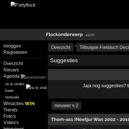
Flockonderwerp
· 4900
Inloggen
Overzicht
"
Tilburgse Fietstoch Dec
Registreren
Suggesties
Overzicht
Nieuws
Agenda
nu & straks
Jaja nog suggesties? ti
kaart
festivals
WIN
Winacties
nieuwer ≡ 2
Trends
Foto's
Thom-ass [Neetjur Wan 2002 - 201
Video's
Interviews