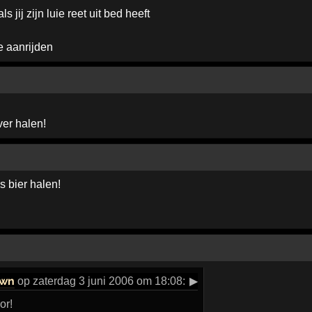
s jij zijn luie reet uit bed heeft
we aanrijden
er halen!
s bier halen!
own
op zaterdag 3 juni 2006 om 18:08:
▶
or!