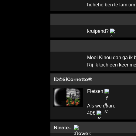
hehehe ben te lam om 
kruipend?
Mooi Kinou dan ga ik b
Rij ik toch een keer m
{D©S}Cornetto®
Fietsen
Als we gaan.
40€
Nicole...