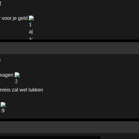
r voor je geld
u
m wagen
nreis zal wel lukken
e