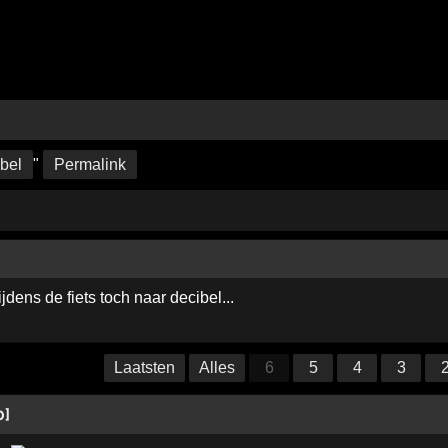
ibel
"
Permalink
jdens de fiets toch naar decibel...
Laatsten
Alles
6
5
4
3
0]