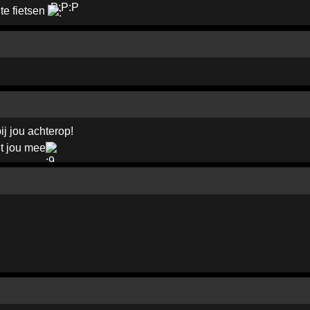
te fietsen
ij jou achterop!
et jou mee