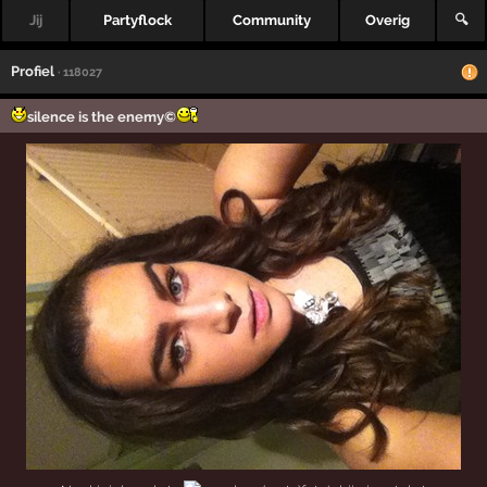
Jij
Partyflock
Community
Overig
🔍
Profiel
· 118027
silence is the enemy©