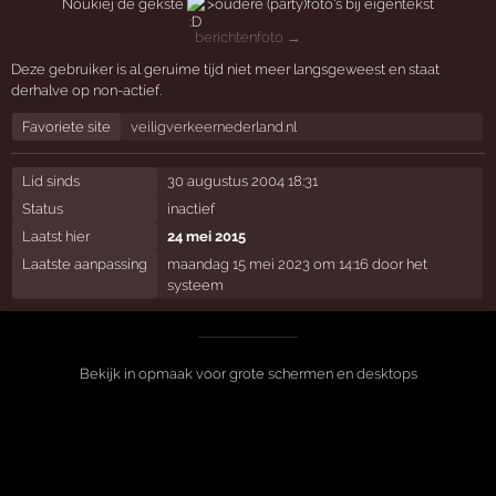
Noukiej de gekste
>oudere (party)foto's bij eigentekst
berichtenfoto →
Deze gebruiker is al geruime tijd niet meer langsgeweest en staat
derhalve op non-actief.
Favoriete site
veiligverkeernederland.nl
Lid sinds
30 augustus 2004 18:31
Status
inactief
Laatst hier
24 mei 2015
Laatste aanpassing
maandag 15 mei 2023 om 14:16 door het
systeem
Bekijk in opmaak voor grote schermen en desktops