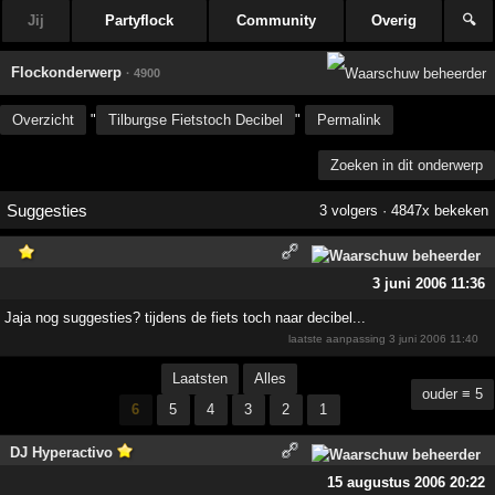
Jij
Partyflock
Community
Overig
🔍
Flockonderwerp
· 4900
Overzicht
"
Tilburgse Fietstoch Decibel
"
Permalink
Zoeken in dit onderwerp
Suggesties
3 volgers · 4847x bekeken
3 juni 2006 11:36
Jaja nog suggesties? tijdens de fiets toch naar decibel...
laatste aanpassing
3 juni 2006 11:40
Laatsten
Alles
ouder ≡ 5
6
5
4
3
2
1
DJ Hyperactivo
15 augustus 2006 20:22