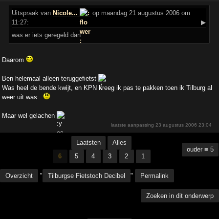
Uitspraak
van
Nicole...
op maandag 21 augustus 2006 om
11:27:
▶
was er iets geregeld dan
Daarom
Ben helemaal alleen teruggefietst
Was heel de bende kwijt, en KPN kreeg ik pas te pakken toen ik Tilburg al
weer uit was .
Maar wel gelachen
laatste aanpassing
23 augustus 2006 23:04
Laatsten
Alles
ouder ≡ 5
6
5
4
3
2
1
Overzicht
"
Tilburgse Fietstoch Decibel
"
Permalink
Zoeken in dit onderwerp