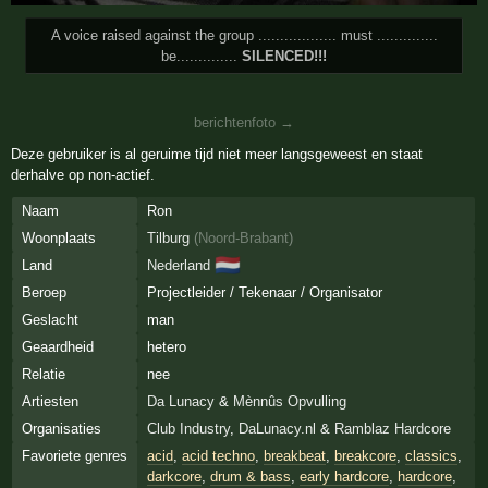
A voice raised against the group .................. must ..............
be..............
SILENCED!!!
berichtenfoto →
Deze gebruiker is al geruime tijd niet meer langsgeweest en staat
derhalve op non-actief.
Naam
Ron
Woonplaats
Tilburg
(
Noord-Brabant
)
🇳🇱
Land
Nederland
Beroep
Projectleider / Tekenaar / Organisator
Geslacht
man
Geaardheid
hetero
Relatie
nee
Artiesten
Da Lunacy
&
Mènnûs Opvulling
Organisaties
Club Industry
,
DaLunacy.nl
&
Ramblaz Hardcore
Favoriete genres
acid
,
acid techno
,
breakbeat
,
breakcore
,
classics
,
darkcore
,
drum & bass
,
early hardcore
,
hardcore
,