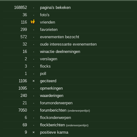
168852
·
pagina's bekeken
36
·
foto's
116
vrienden
299
·
favorieten
572
·
evenementen bezocht
32
·
oude interessante evenementen
16
·
winactie deelnemingen
2
·
verslagen
3
·
flocks
1
·
poll
1106
×
geciteerd
1095
·
opmerkingen
240
·
waarderingen
21
·
forumonderwerpen
7050
·
forumberichten
(
onderwerpenlijst
)
6
·
flockonderwerpen
69
·
flockberichten
(
onderwerpenlijst
)
9
×
positieve karma