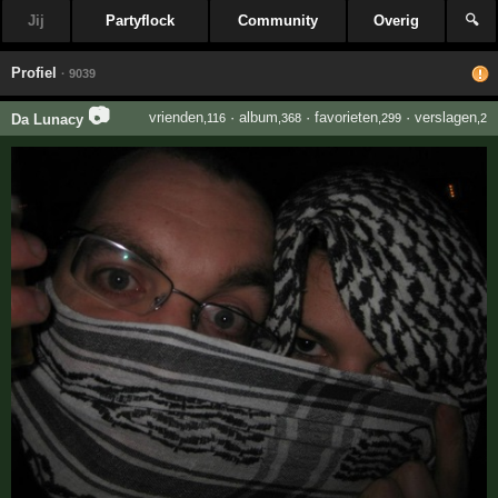
Jij
Partyflock
Community
Overig
🔍
Profiel
· 9039
📷
vrienden
·
album
·
favorieten
·
verslagen
Da Lunacy
,116
,368
,299
,2