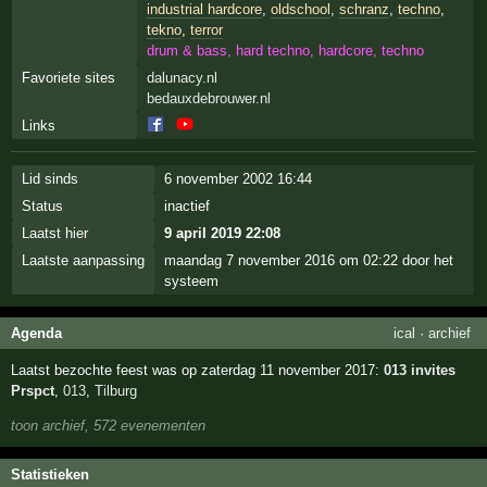
industrial hardcore
,
oldschool
,
schranz
,
techno
,
tekno
,
terror
drum & bass, hard techno, hardcore, techno
Favoriete sites
dalunacy.nl
bedauxdebrouwer.nl
Links
Lid sinds
6 november 2002 16:44
Status
inactief
Laatst hier
9 april 2019 22:08
Laatste aanpassing
maandag 7 november 2016 om 02:22 door het
systeem
Agenda
ical
·
archief
Laatst bezochte feest was op zaterdag 11 november 2017:
013 invites
Prspct
,
013
,
Tilburg
toon archief, 572 evenementen
Statistieken