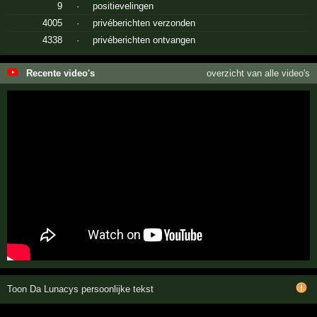
9
·
positievelingen
4005
·
privéberichten verzonden
4338
·
privéberichten ontvangen
Recente video's
overzicht van alle video's
Toon Da Lunacys persoonlijke tekst