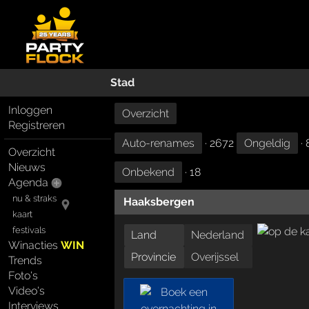
Stad
Inloggen
Overzicht
Registreren
Auto-renames
· 2672
Ongeldig
· 
Overzicht
Nieuws
Onbekend
· 18
Agenda
nu & straks
Haaksbergen
kaart
festivals
Land
Nederland
Winacties
WIN
Provincie
Overijssel
Trends
Foto's
Video's
Interviews