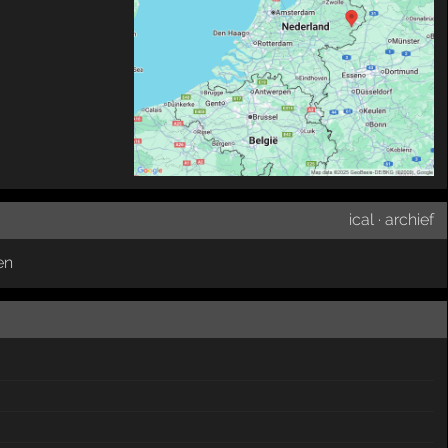
ical
·
archief
en