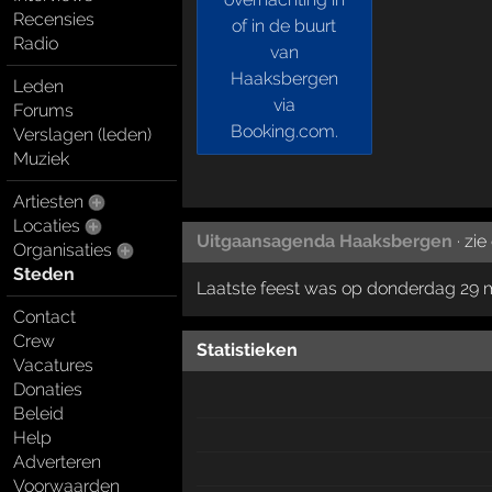
Recensies
Radio
Leden
Forums
Verslagen (leden)
Muziek
Artiesten
Locaties
Uitgaansagenda Haaksbergen
· zie
Organisaties
Steden
Laatste feest was op donderdag 29 
Contact
Crew
Statistieken
Vacatures
Donaties
Beleid
Help
Adverteren
Voorwaarden