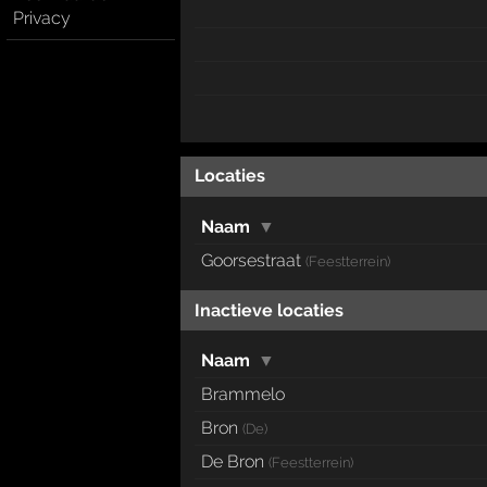
Privacy
Locaties
Naam
▼
Goorsestraat
(Feestterrein)
Inactieve locaties
Naam
▼
Brammelo
Bron
(De)
De Bron
(Feestterrein)