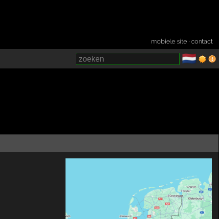
mobiele site
·
contact
🇳🇱
­