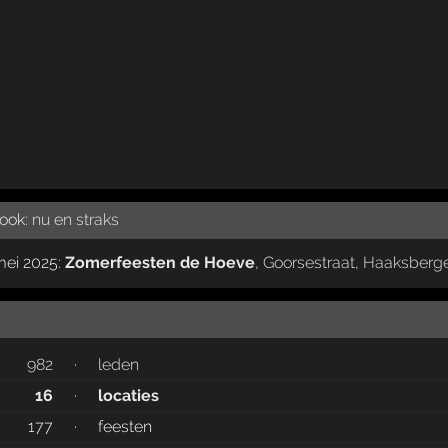
 ook:
nu en straks
mei 2025:
Zomerfeesten de Hoeve
,
Goorsestraat
,
Haaksberg
982
·
leden
16
·
locaties
177
·
feesten