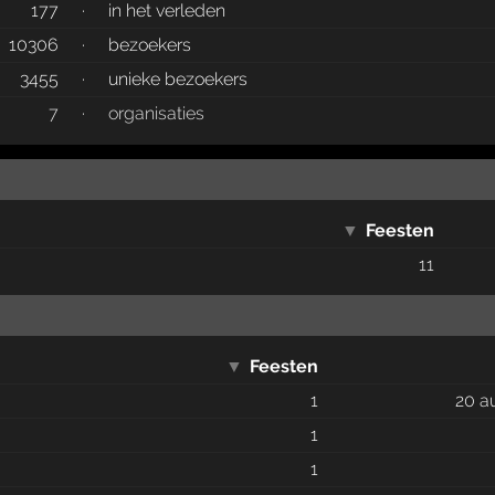
177
·
in het verleden
10306
·
bezoekers
3455
·
unieke bezoekers
7
·
organisaties
▼
Feesten
11
▼
Feesten
1
20 a
1
1