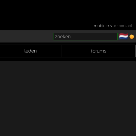
mobiele site
·
contact
🇳🇱
­
leden
forums