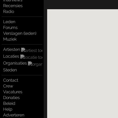
Recensies
Radio
Leden
Forums
Verslagen (leden)
Muziek
Artiesten
Locaties
Organisaties
Steden
Contact
Crew
Vacatures
Donaties
Beleid
Help
Adverteren