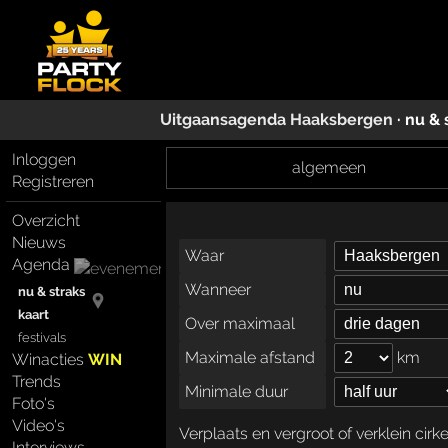
Uitgaansagenda
Haaksbergen
· nu & 
Inloggen
algemeen
Registreren
Overzicht
Nieuws
Waar
Agenda
Wanneer
nu & straks
kaart
Over maximaal
festivals
Maximale afstand
km
Winacties
WIN
Trends
Minimale duur
Foto's
Video's
Verplaats en vergroot of verklein cirk
Interviews