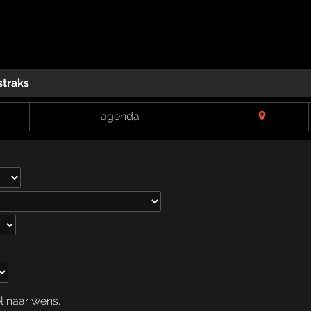
straks
agenda
el naar wens.