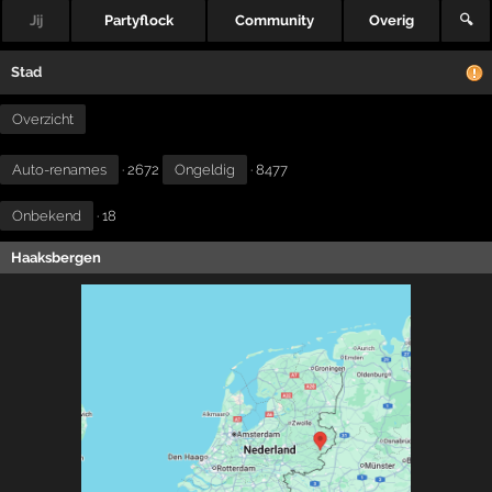
Jij
Partyflock
Community
Overig
🔍
Stad
Overzicht
Auto-renames
· 2672
Ongeldig
· 8477
Onbekend
· 18
Haaksbergen