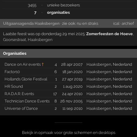
3455
·
unieke bezoekers
7
·
organisaties
Uitgaansagenda Haaksbergen
· zie ook:
nu en straks
ical
·
archief
Laatste feest was op donderdag 29 mei 2025:
Zomerfeesten de Hoeve
,
Goorsestraat
,
Haaksbergen
Organisaties
Dance on Air events
†
4
28 apr 2007
Haaksbergen
, Nederland
Factor10
6
18 jan 2020
Haaksbergen
, Nederland
Hollands Glorie Festival
1
27 apr 2019
Haaksbergen
, Nederland
HR Sound
2
1 aug 2020
Haaksbergen
, Nederland
R.A.D.A.R. Events
17
24 apr 2010
Haaksbergen
, Nederland
Technician Dance Events
8
26 nov 2005
Haaksbergen
, Nederland
Universe of Dance
2
11 sep 2010
Haaksbergen
, Nederland
Bekijk in opmaak voor grote schermen en desktops