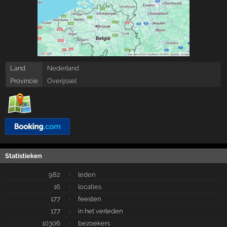
Land
Nederland
Provincie
Overijssel
Statistieken
982
·
leden
16
·
locaties
177
·
feesten
177
·
in het verleden
10306
·
bezoekers