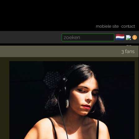
mobiele site
·
contact
🇳🇱
­
3 fans