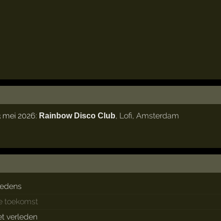
3 mei 2026:
,
Lofi
,
Amsterdam
Rainbow Disco Club
redens
de toekomst
et verleden