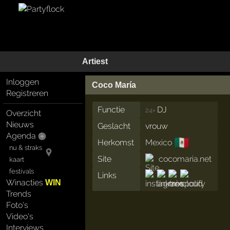
Artiest
Inloggen
Coco María
Registreren
Functie
DJ
24×
Overzicht
Nieuws
Geslacht
vrouw
Agenda
🇲🇽
Herkomst
Mexico
nu & straks
Site
cocomaria.net
kaart
festivals
Links
Winacties
WIN
Trends
Foto's
Video's
Interviews