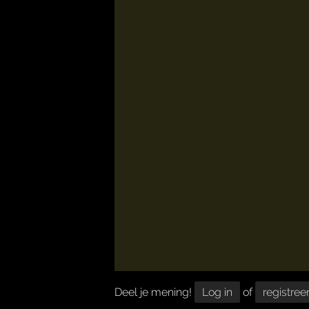
Deel je mening!
Log in
of
registree