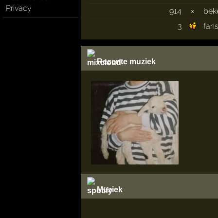
Privacy
914
×
bek
3
fan
Recente muziek
Muziek