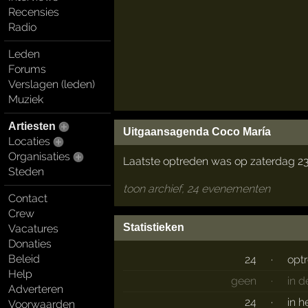
Recensies
Radio
Leden
Forums
Verslagen (leden)
Muziek
Artiesten
Uitgaansagenda Coco María
Locaties
Organisaties
Laatste optreden was op zaterdag 2
Steden
toon archief, 24 evenementen
Contact
Crew
Statistieken
Vacatures
Donaties
Beleid
24
·
opt
Help
geen
·
in 
Adverteren
24
·
in h
Voorwaarden