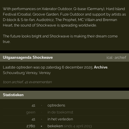
With performances on Xxlerator Outdoor, Q-base (Germany), Hard Island
Festival (Croatia), Groove Garden, Fuze Outdoor and support by artists as
D-block & S-te-fan, Audiotricz, The Prophet, MC Villain and Brennan
Heart, the sound of Shockwave is spreading worldwide.
The future looks bright and Shockwave is making their dream come
true.
Uitgaansagenda Shockwave
ical
·
archief
Laatste optreden was op zaterdag 6 december 2025:
Archive
,
Schouwburg Venray
,
Venray
toon archief, 41 evenementen
Statistieken
41
·
optredens
geen
·
in de toekomst
41
·
in het verleden
2780
×
bekeken
sinds 4 april 2013