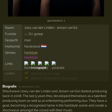
geschiedenis: 2
Naam
Joey van der Linden , Jeroen van Ee
Functie
DJ, groep
41×
Geslacht
man
🇳🇱
Herkomst
Nederland
Genres
hardstyle
hardstyle
Links
Leden
Joeyvdl
(23 mrt 2019)
Jeroen | Shockwave
(11 nov 2014)
Biografie
·
20 december 2017
Shockwave (Joey van der Linden and Jeroen van Ee) started producing
back in 2008. The last 5 years they developed theirselves as a talented
producing team as well as an entertaining performing duo. They have a
goal, becoming a recognized name in the hardstyle scene and create a
shockwave amongst the crowd with their music.