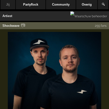
Jij
Partyflock
Community
Overig
🔍
Artiest
📷
Shockwave
255 fans