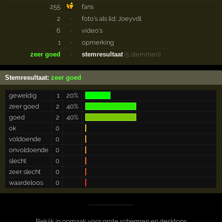
255
fans
2
·
foto's als lid: Joeyvdl
6
·
video's
1
·
opmerking
zeer goed
·
stemresultaat
(5 stemmen)
Stemresultaat:
zeer goed
geweldig
1
20%
zeer goed
2
40%
goed
2
40%
ok
0
voldoende
0
onvoldoende
0
slecht
0
zeer slecht
0
waardeloos
0
Bekijk in opmaak voor grote schermen en desktops