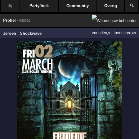
Jij
Partyflock
Community
Overig
🔍
Profiel
· 942013
vrienden
·
favorieten
Jeroen | Shockwave
,9
,69