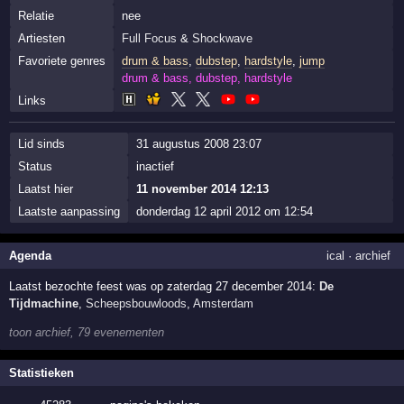
Relatie
nee
Artiesten
Full Focus
&
Shockwave
Favoriete genres
drum & bass
,
dubstep
,
hardstyle
,
jump
drum & bass, dubstep, hardstyle
Links
Lid sinds
31 augustus 2008 23:07
Status
inactief
Laatst hier
11 november 2014 12:13
Laatste aanpassing
donderdag 12 april 2012 om 12:54
Agenda
ical
·
archief
Laatst bezochte feest was op zaterdag 27 december 2014:
De
Tijdmachine
,
Scheepsbouwloods
,
Amsterdam
toon archief, 79 evenementen
Statistieken