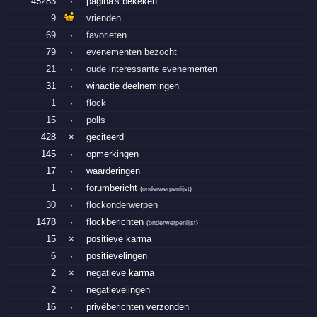
45283
·
pagina's bekeken
9
vrienden
69
·
favorieten
79
·
evenementen bezocht
21
·
oude interessante evenementen
31
·
winactie deelnemingen
1
·
flock
15
·
polls
428
×
geciteerd
145
·
opmerkingen
17
·
waarderingen
1
·
forumbericht
(
onderwerpenlijst
)
30
·
flockonderwerpen
1478
·
flockberichten
(
onderwerpenlijst
)
15
×
positieve karma
6
·
positievelingen
2
×
negatieve karma
2
·
negatievelingen
16
·
privéberichten verzonden