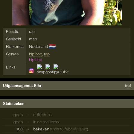
Functie
rap
Geslacht
man
🇳🇱
Herkomst
Nederland
Genres
hip hop
,
rap
hip hop
Links
Uitgaansagenda Ella
ical
Statistieken
geen
·
optredens
geen
·
in de toekomst
168
×
bekeken
sinds 16 februari 2023