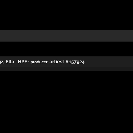
gz
,
Ella
·
HPF
·
artiest #157924
producer: