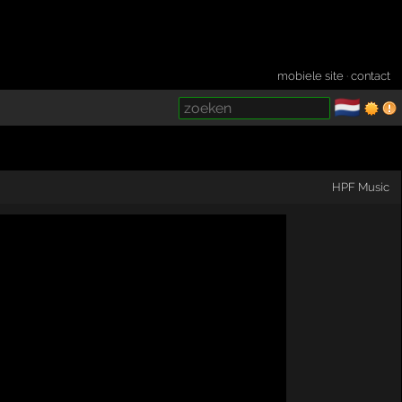
mobiele site
·
contact
🇳🇱
­
HPF Music