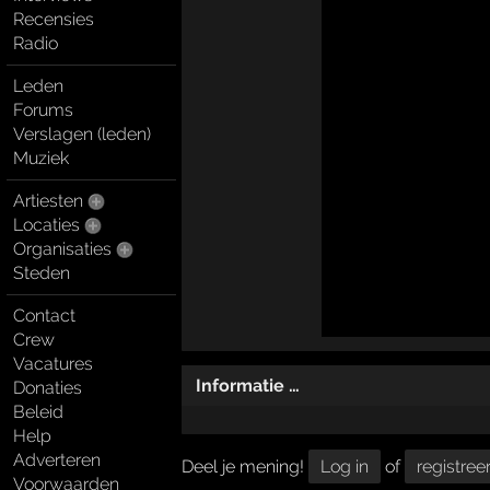
Recensies
Radio
Leden
Forums
Verslagen (leden)
Muziek
Artiesten
Locaties
Organisaties
Steden
Contact
Crew
Vacatures
Informatie …
Donaties
Beleid
Help
Adverteren
Deel je mening!
Log in
of
registree
Voorwaarden