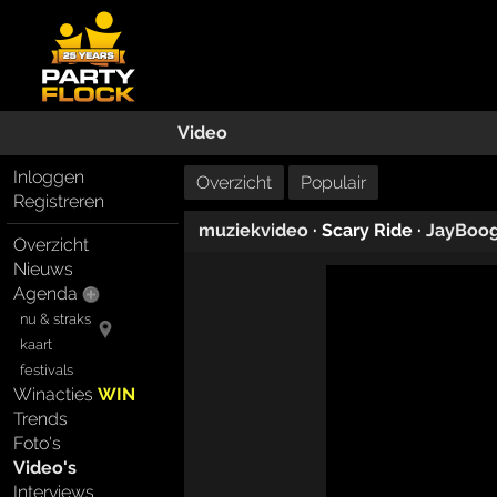
Video
Inloggen
Overzicht
Populair
Registreren
muziekvideo
· Scary Ride ·
JayBoo
Overzicht
Nieuws
Agenda
nu & straks
kaart
festivals
Winacties
WIN
Trends
Foto's
Video's
Interviews