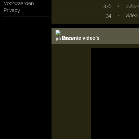
Voorwaarden
330
×
beke
Privacy
34
·
video'
Recente video's