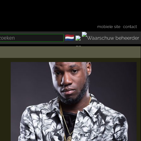
mobiele site
·
contact
🇳🇱
­