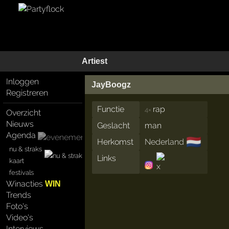
Artiest
Inloggen
JayBoogz
Registreren
Functie
rap
4×
Overzicht
Nieuws
Geslacht
man
Agenda
🇳🇱
Herkomst
Nederland
nu & straks
Links
kaart
festivals
Winacties
WIN
Trends
Foto's
Video's
Interviews