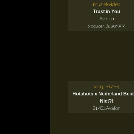
muziekvideo
Trust in You
Avalon
JasonXM
producer:
vlog, S1/E4
Hotshots x Nederland Best
Niet?!
S1/E4
Avalon