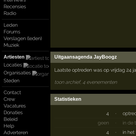
Recensies
Radio
Leden
Forums
Verslagen (leden)
Muziek
Artiesten
Uitgaansagenda JayBoogz
Locaties
Laatste optreden was op vrijdag 24 j
Organisaties
Steden
toon archief, 4 evenementen
Contact
Crew
Statistieken
Vacatures
Donaties
4
·
optre
Beleid
geen
·
in de
Help
4
·
in het
Adverteren