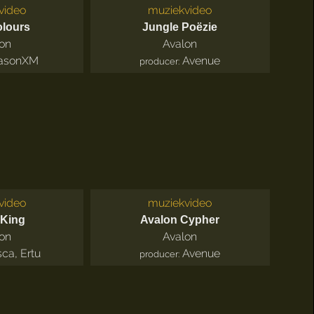
video
muziekvideo
lours
Jungle Poëzie
on
Avalon
asonXM
Avenue
producer:
video
muziekvideo
 King
Avalon Cypher
on
Avalon
sca
,
Ertu
Avenue
producer: