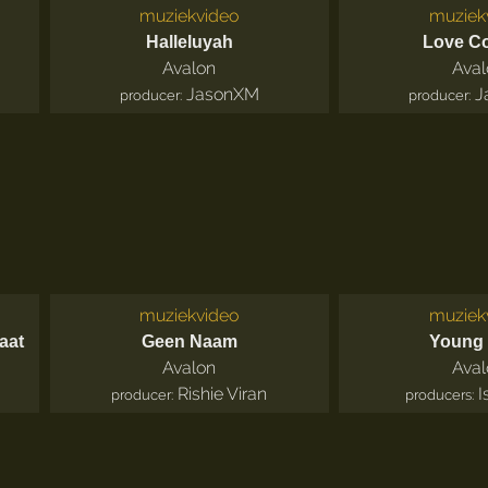
muziekvideo
muziek
Halleluyah
Love Co
Avalon
Aval
JasonXM
J
producer:
producer:
muziekvideo
muziek
aat
Geen Naam
Young
Avalon
Aval
Rishie Viran
I
producer:
producers: