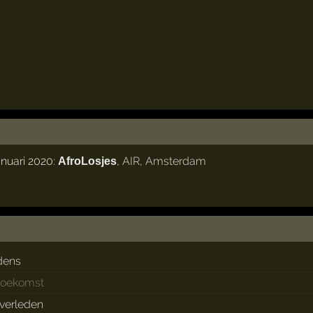
anuari 2020:
,
AIR
,
Amsterdam
AfroLosjes
dens
 toekomst
 verleden