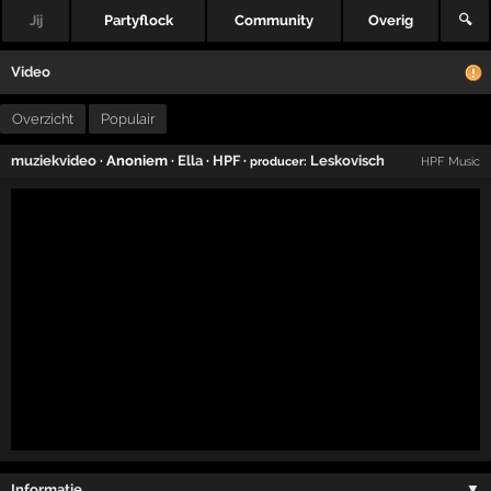
Jij
Partyflock
Community
Overig
🔍
Video
Overzicht
Populair
muziekvideo
· Anoniem ·
Ella
·
HPF
·
Leskovisch
producer:
HPF Music
Informatie …
▼