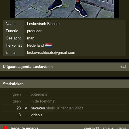
Naam
Leskovisch Blaasie
Functie
producer
Geslacht
man
🇳🇱
Herkomst
Nederland
E-mail
leskovischbeats@gmail.com
Uitgaansagenda Leskovisch
ical
Statistieken
geen
·
optredens
geen
·
in de toekomst
23
×
bekeken
sinds 16 februari 2023
3
·
video's
Recente video's
overzicht van alle video's