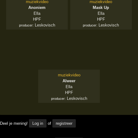
muziekvideo
muziekvideo
Anoniem
Mask Up
Ella
Ella
HPF
HPF
Leskovisch
Leskovisch
producer:
producer:
muziekvideo
Alweer
Ella
HPF
Leskovisch
producer:
Deel je mening!
Log in
of
registreer