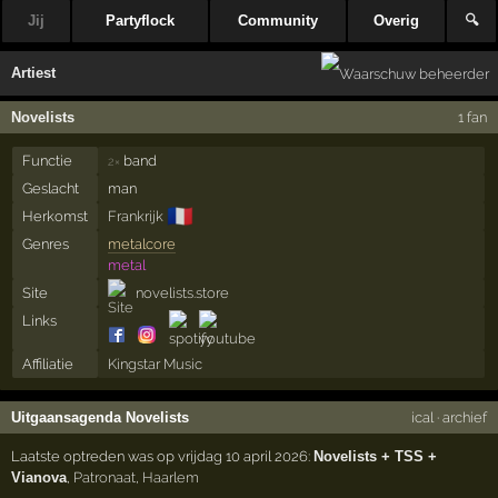
Jij
Partyflock
Community
Overig
🔍
Artiest
Novelists
1 fan
Functie
band
2×
Geslacht
man
🇫🇷
Herkomst
Frankrijk
Genres
metalcore
metal
Site
novelists.store
Links
Affiliatie
Kingstar Music
Uitgaansagenda Novelists
ical
·
archief
Laatste optreden was op vrijdag 10 april 2026:
Novelists + TSS +
Vianova
,
Patronaat
,
Haarlem