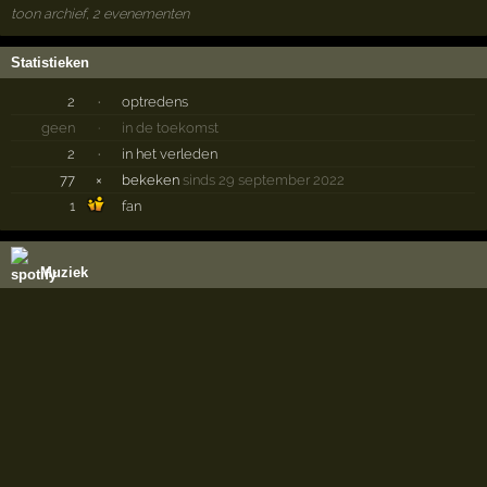
toon archief, 2 evenementen
Statistieken
2
·
optredens
geen
·
in de toekomst
2
·
in het verleden
77
×
bekeken
sinds 29 september 2022
1
fan
Muziek