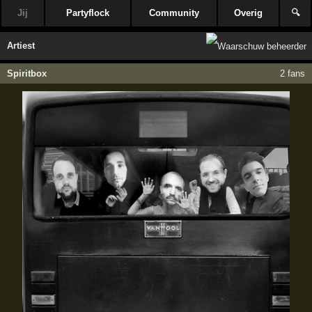
Jij
Partyflock
Community
Overig
🔍
Artiest
Spiritbox
2 fans