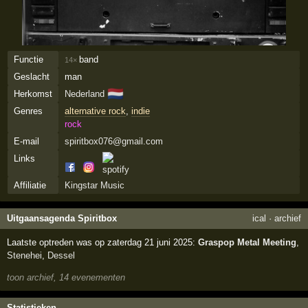
Functie
band
14×
Geslacht
man
🇳🇱
Herkomst
Nederland
Genres
alternative rock
,
indie
rock
E-mail
spiritbox076@gmail.com
Links
Affiliatie
Kingstar Music
Uitgaansagenda Spiritbox
ical
·
archief
Laatste optreden was op zaterdag 21 juni 2025:
Graspop Metal Meeting
,
Stenehei
,
Dessel
toon archief, 14 evenementen
Statistieken