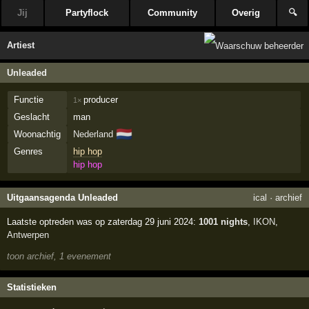
Jij
Partyflock
Community
Overig
🔍
Artiest
Unleaded
Functie
producer
1×
Geslacht
man
🇳🇱
Woonachtig
Nederland
Genres
hip hop
hip hop
Uitgaansagenda Unleaded
ical
·
archief
Laatste optreden was op zaterdag 29 juni 2024:
1001 nights
,
IKON
,
Antwerpen
toon archief, 1 evenement
Statistieken