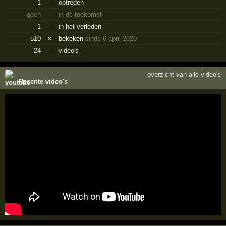
1
·
optreden
geen
·
in de toekomst
1
·
in het verleden
510
×
bekeken
sinds 6 april 2020
24
·
video's
overzicht van alle video's
Recente video's