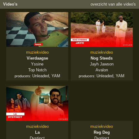
Video's
overzicht van alle video's
muziekvideo
muziekvideo
Vierdaagse
Nog Steeds
Yssine
Jayh Jawson
Top Notch
Avalon
Unleaded
,
YAM
Unleaded
,
YAM
producers:
producers:
muziekvideo
muziekvideo
La
Reg Deg
Dystinct
Dystinct